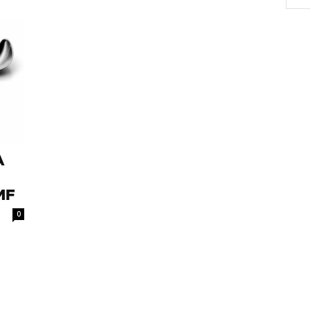
Α
MF
0