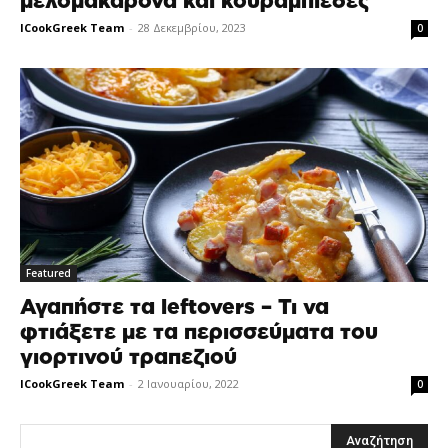
μελομακάρονα και κουραμπιέδες
ICookGreek Team
-
28 Δεκεμβρίου, 2023
0
Featured
Αγαπήστε τα leftovers – Τι να
φτιάξετε με τα περισσεύματα του
γιορτινού τραπεζιού
ICookGreek Team
-
2 Ιανουαρίου, 2022
0