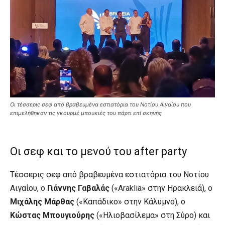
Οι τέσσερις σεφ από βραβευμένα εστιατόρια του Νοτίου Αιγαίου που
επιμελήθηκαν τις γκουρμέ μπουκιές του πάρτι επί σκηνής
Οι σεφ και το μενού του after party
Τέσσερις σεφ από βραβευμένα εστιατόρια του Νοτίου
Αιγαίου, ο
Γιάννης Γαβαλάς
(«Araklia» στην Ηρακλειά), ο
Μιχάλης Μάρθας
(«Καπάδικο» στην Κάλυμνο), ο
Κώστας Μπουγιούρης
(«Ηλιοβασίλεμα» στη Σύρο) και