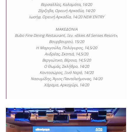
Βερσαλλίες, Καλαμάτα, 14/20
Ζέρζοβα, Ορεινή Αρκαδία, 14/20
Ιωσήφ, Ορεινή Αρκαδία, 14/20 NEW ENTRY
ΜΑΚΕΔΟΝΙΑ
Bubo Fine Dining Restaurant, Ξεν. «Ekies All Senses Resort»,
Βουρβουρού, 15/20
Η Μαριγούλα, Πολύγυρος, 14,5/20
Ανδρέας, Σκοπιά, 14,5/20
Βεργιώτικο, Βέροια, 14,5/20
Ο Θωμάς, Σκλήθρο, 14/20
Κοντοσώρος, Ξινό Νερό, 14/20
Ναουμίδης, Άγιος Παντελεήμονας, 14/20
Χάραμα, Αρκοχώρι, 14/20