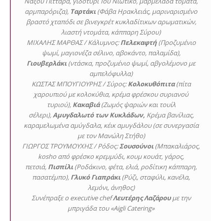
Νάξου Πιτταρά, γιδοτύρι Ίου Νιώτικο, μαρμελάδα τομάτα,
αρμπαρόριζα),
Ταρτάκι
(Φάβα Ηρακλειάς, μαριναρισμένο
βραστό χταπόδι σε βινεγκρέτ κυκλαδίτικων αρωματικών,
λιαστή ντομάτα, κάππαρη Σύρου)
ΜΙΧΑΛΗΣ ΜΑΡΘΑΣ / Κάλυμνος:
Πελεκαφτή
(Προζυμένιο
ψωμί, μαγιονέζα σέλινο, αβοκάντο, παλαμίδα),
Γιουβερλάκι
(ντάσκα, προζυμένιο ψωμί, αβγολέμονο με
αμπελόφυλλα)
ΚΩΣΤΑΣ ΜΠΟΥΓΙΟΥΡΗΣ / Σύρος:
Κολοκυθόπιτα
(πίτα
χαρουπιού με κολοκύθια, κρέμα φρέσκου συριανού
τυριού),
Κακαβιά
(Ζωμός ψαριών και τουίλ
σέλερι),
Αμυγδαλωτό των Κυκλάδων,
Κρέμα βανίλιας,
καραμελωμένα αμύγδαλα, κέικ αμυγδάλου (σε συνεργασία
με τον Μανώλη Στήθο)
ΓΙΩΡΓΟΣ ΤΡΟΥΜΟΥΧΗΣ / Ρόδος:
Σουσούνοι
(Μπακαλιάρος,
kosho από φρέσκο κρεμμύδι, κουμ κουάτ, γάρος,
πετσιά,
Πισπίλι
(Ροδάκινο, φέτα, ελιά, ροδίτικη κάππαρη,
πασατέμπο),
Γλυκό Γιαπράκι
(Ρύζι, σταφύλι, κανέλα,
λεμόνι, άνηθος)
Συνέπραξε ο executive chef
Λευτέρης Λαζάρου
με την
μπριγάδα του «Aigli Catering»