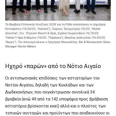
Τα Βραβεία Ελληνικής Κουζίνας 2026 για τη Ρόδο απέσπασαν οι Δημήτρης
Κονταράτος (14,50/20, “Λακάνη”), Γιώργος Τρουμούχης (15/20, “Noble
Gourmet”, Ξεν. “Elysium Resort & Spa), Ειρήνη Γεωργουδιού (14,75/20,
“Hellas”) Ηρώ Ευθυμίου (14/20, “Παράγκα”), Βασίλης Διάκουλας (14,50/20,
“Ακρες”). Την απονομή έκανε ο Γρηγόρης Μανωλέλης, Bar & Restaurants Sales
Manager Nestle Waters
Ηχηρό «παρών» από το Νότιο Αιγαίο
Οι εντυπωσιακές επιδόσεις των εστιατορίων του
Νοτίου Αιγαίου, δηλαδή των Κυκλάδων και των
Δωδεκανήσων, που συγκέντρωσαν συνολικά 34
βραβεία (ενώ 49 από τα 142 υποψήφια προς βράβευση
εστιατόρια βρίσκονται εκεί) αλλά και ο πλούτος των
τοπικών συνταγών και προϊόντων που αναδεικνύουν οι