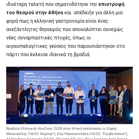
ιδιαίτερη τελετή που σηματοδότησε την
επιστροφή
του θεσμού στην Αθήνα
και απέδειξε για άλλη μια
φορά πως η ελληνική γαστρονομία είναι ένας
ανεξάντλητος θησαυρός που αποκαλύπτει συνεχώς
νέες συναρπαστικές πτυχές, όπως οι
αιγαιοπελαγίτικες γεύσεις που παρουσιάστηκαν στο
πάρτι που έκλεισε ιδανικά τη βραδιά.
Βραβεία Ελληνικής Κουζίνας 2026 στην Αττική απέσπασαν οι Σήφης
Μανουσέλης (14/20 “Αορίτης”), Εύα Πασανικολάκη (14/20, “Γιουβετσάκια”),
Αλέξανδρος Κοσκινάς (14/20, “Taverna 37”, Ξεν. “Four Seasons Astir Palace