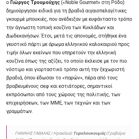
ο
Γιώργος Τρουμούχης
(«Noble Gourmet» στη Ρόδο)
δημιούργησαν ειδικά για τη βραδιά αιγαιοπελαγίτικες
γκουρμέ μπουκιές, που ανέδειξαν με ευφάνταστο τρόπο
την άγνωστη τοπική κουζίνα των Κυκλάδων και
Δωδεκανήσων. Έτσι, μετά τις απονομές, στήθηκε ένα
γευστικό πάρτι με άρωμα ελληνικού καλοκαιριού προς
τιμήν όλων εκείνων που υπηρετούν την ελληνική
κουζίνα όπως της αξίζει, το οποίο έκλεισε με τον πιο
νόστιμο και γιορταστικό τρόπο αυτή την ξεχωριστή
βραδιά, όπου έδωσαν το «παρών», πέρα από τους
βραβευμένους σεφ και εστιάτορες, σημαντικοί
εκπρόσωποι από τους χώρους της πολιτικής, των
επιχειρήσεων, των ΜΜΕ, των τεχνών και των
γραμμάτων.
ΓΙΑΝΝΗΣ ΓΑΒΑΛΑΣ / Ηρακλειά:
Τυρολουκουμάς
(Γραβιέρα