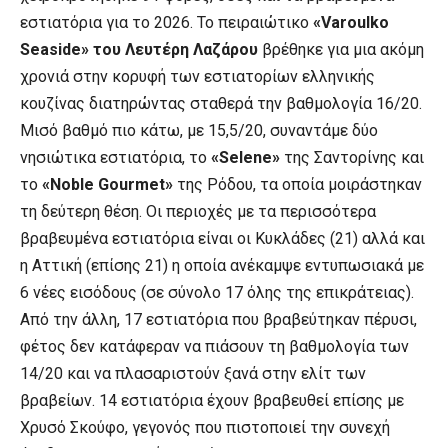
εστιατόρια για το 2026. Το πειραιώτικο
«Varoulko
Seaside» του Λευτέρη Λαζάρου
βρέθηκε για μια ακόμη
χρονιά στην κορυφή των εστιατορίων ελληνικής
κουζίνας διατηρώντας σταθερά την βαθμολογία 16/20.
Μισό βαθμό πιο κάτω, με 15,5/20, συναντάμε δύο
νησιώτικα εστιατόρια, το
«Selene»
της Σαντορίνης και
το
«Noble Gourmet»
της Ρόδου, τα οποία μοιράστηκαν
τη δεύτερη θέση. Οι περιoχές με τα περισσότερα
βραβευμένα εστιατόρια είναι οι Κυκλάδες (21) αλλά και
η Αττική (επίσης 21) η οποία ανέκαμψε εντυπωσιακά με
6 νέες εισόδους (σε σύνολο 17 όλης της επικράτειας).
Από την άλλη, 17 εστιατόρια που βραβεύτηκαν πέρυσι,
φέτος δεν κατάφεραν να πιάσουν τη βαθμολογία των
14/20 και να πλασαριστούν ξανά στην ελίτ των
βραβείων. 14 εστιατόρια έχουν βραβευθεί επίσης με
Χρυσό Σκούφο, γεγονός που πιστοποιεί την συνεχή