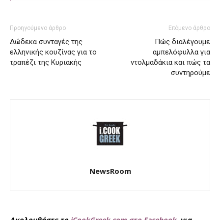
Προηγούμενο άρθρο
Επόμενο άρθρο
Δώδεκα συνταγές της
Πώς διαλέγουμε
ελληνικής κουζίνας για το
αμπελόφυλλα για
τραπέζι της Κυριακής
ντολμαδάκια και πώς τα
συντηρούμε
NewsRoom
Ακολουθήστε το
iCookGreek.com στο Facebook
, για