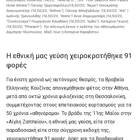
Hotel Athens”) Γιάννης Τριανταφύλλου(14,50/20, “Ακρα”) Ιπποκράτης
Αναγνωστέλης (14,50/20, “Αnthes”), Γιάννης Μπαξεβάνης (14,50/20, “Ark” )
Ιωάννης Τρανουλίδης (14,50/20, “Ateno”) Αννα Χαψυγρυπάρη (14,50/20,
“Cookoovaya”) Γεωργιάννα Χιλιαδάκη (14,50/20, “Ιώδιο”), Κατερίνα Γκιώνη
(14,50/20, “Pharaoh”). Την απονομή έκανε ο εκδότης του αθηνοράματος
Δημήτρης Ηλιόπουλος. Μαζί τους η Κατερίνα Καραβάτου.
Η εθνική μας γεύση χειροκροτήθηκε 91
φορές
Για ένατη χρονιά ως αυτόνομος θεσμός, τα Βραβεία
Ελληνικής Κουζίνας απονεμήθηκαν φέτος στην Αθήνα,
μετά από οκτώ χρόνια φιλοξενίας στη Θεσσαλονίκη,
συμμετέχοντας στους επετειακούς εορτασμούς για τα
50 χρόνια «αθηνόραμα». Το βράδυ της 11ης Μαΐου στην
«Αίγλη Ζαππείου», η εθνική μας γεύση, είτε στην
παραδοσιακή είτε στην σύγχρονη εκδοχή της,
χειροκροτήθηκε 91 φορές, όσες και τα βραβευμένα