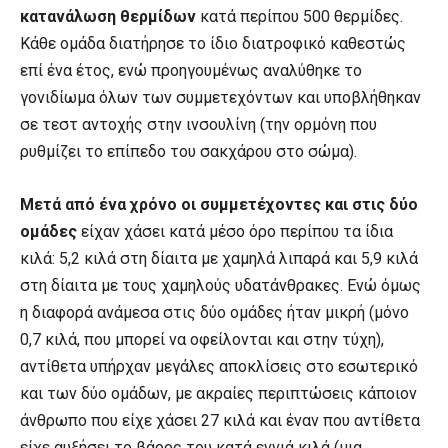
κατανάλωση θερμίδων
κατά περίπου 500 θερμίδες.
Κάθε ομάδα διατήρησε το ίδιο διατροφικό καθεστώς
επί ένα έτος, ενώ προηγουμένως αναλύθηκε το
γονιδίωμα όλων των συμμετεχόντων και υποβλήθηκαν
σε τεστ αντοχής στην ινσουλίνη (την ορμόνη που
ρυθμίζει το επίπεδο του σακχάρου στο σώμα).
Μετά από ένα χρόνο οι συμμετέχοντες και στις δύο
ομάδες
είχαν χάσει κατά μέσο όρο περίπου τα ίδια
κιλά: 5,2 κιλά στη δίαιτα με χαμηλά λιπαρά και 5,9 κιλά
στη δίαιτα με τους χαμηλούς υδατάνθρακες. Ενώ όμως
η διαφορά ανάμεσα στις δύο ομάδες ήταν μικρή (μόνο
0,7 κιλά, που μπορεί να οφείλονται και στην τύχη),
αντίθετα υπήρχαν μεγάλες αποκλίσεις στο εσωτερικό
και των δύο ομάδων, με ακραίες περιπτώσεις κάποιον
άνθρωπο που είχε χάσει 27 κιλά και έναν που αντίθετα
είχε αυξήσει το βάρος του κατά εννιά κιλά (μια