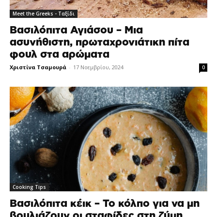
Meet the Greeks - Ταξίδι
Βασιλόπιτα Αγιάσου – Μια
ασυνήθιστη, πρωταχρονιάτικη πίτα
φουλ στα αρώματα
Χριστίνα Τσαμουρά
-
17 Νοεμβρίου, 2024
0
Cooking Tips
Βασιλόπιτα κέικ – Το κόλπο για να μη
βουλιάζουν οι σταφίδες στη ζύμη