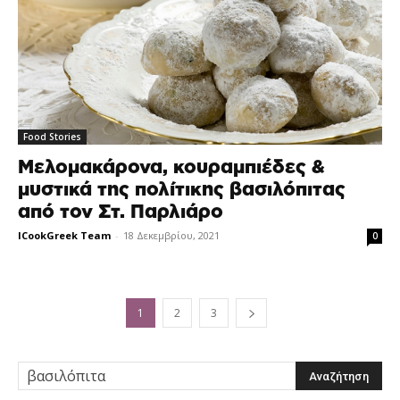
Food Stories
Μελομακάρονα, κουραμπιέδες &
μυστικά της πολίτικης βασιλόπιτας
από τον Στ. Παρλιάρο
ICookGreek Team
-
18 Δεκεμβρίου, 2021
0
1
2
3