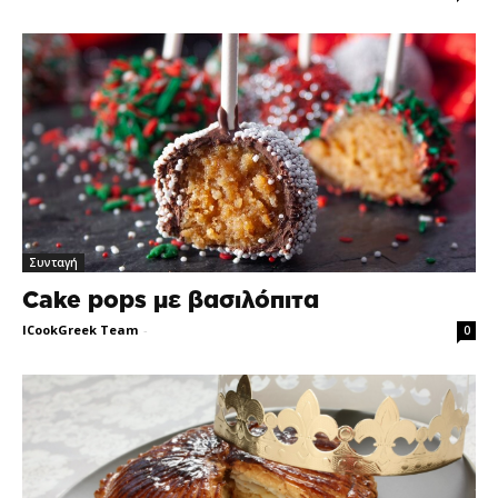
Συνταγή
Cake pops με βασιλόπιτα
ICookGreek Team
-
0