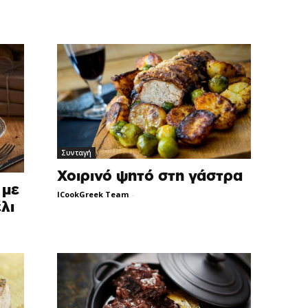
Συνταγή
Χοιρινό ψητό στη γάστρα
 με
ICookGreek Team
-
λι