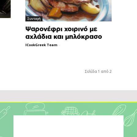
Συνταγή
Ψαρονέφρι χοιρινό με
αχλάδια και μηλόκρασο
ICookGreek Team
-
Σελίδα 1 από 2