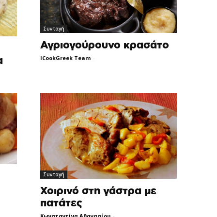
Συνταγή
Αγριογούρουνο κρασάτο
ICookGreek Team
-
α
Συνταγή
Χοιρινό στη γάστρα με
πατάτες
Κωνσταντίνα Αθανασίου
-