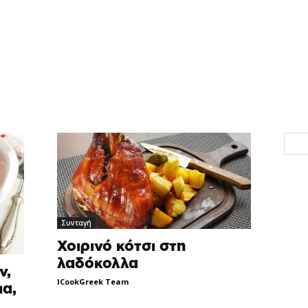
Συνταγή
Χοιρινό κότσι στη
λαδόκολλα
ν,
ICookGreek Team
-
ια,