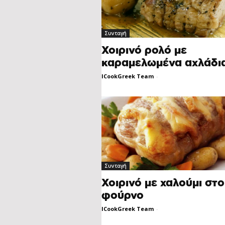
Συνταγή
Χοιρινό ρολό με
καραμελωμένα αχλάδι
ICookGreek Team
-
Συνταγή
Χοιρινό με χαλούμι στο
φούρνο
ICookGreek Team
-