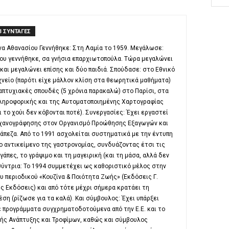
3 ΣΥΝΤΑΓΕΣ
α Αθανασίου Γεννήθηκε: Στη Λαμία το 1959. Μεγάλωσε:
που γεννήθηκε, σα γνήσια επαρχιωτοπούλα. Τώρα μεγαλώνει
αι μεγαλώνει επίσης και δύο παιδιά. Σπούδασε: στο Εθνικό
νείο (παρότι είχε μάλλον κλίση στα θεωρητικά μαθήματα)
ταπτυχιακές σπουδές (5 χρόνια παρακαλώ) στο Παρίσι, στα
Πληροφορικής και της Αυτοματοποιημένης Χαρτογραφίας
αι το χούι δεν κόβονται ποτέ). Συνεργασίες: Έχει εργαστεί
χανογράφησης στον Οργανισμό Προώθησης Εξαγωγών και
άπεζα. Από το 1991 ασχολείται συστηματικά με την έντυπη
 αντικείμενο της γαστρονομίας, συνδυάζοντας έτσι τις
άπες, το γράψιμο και τη μαγειρική (και τη μάσα, αλλά δεν
υθύντρια: Το 1994 συμμετέχει ως καθοριστικό μέλος στην
υ περιοδικού «Κουζίνα & Ποιότητα Ζωής» (Εκδόσεις Γ.
ς Εκδόσεις) και από τότε μέχρι σήμερα κρατάει τη
έση (ρίζωσε για τα καλά). Και σύμβουλος: Έχει υπάρξει
 προγράμματα συγχρηματοδοτούμενα από την Ε.Ε. και το
ής Ανάπτυξης και Τροφίμων, καθώς και σύμβουλος