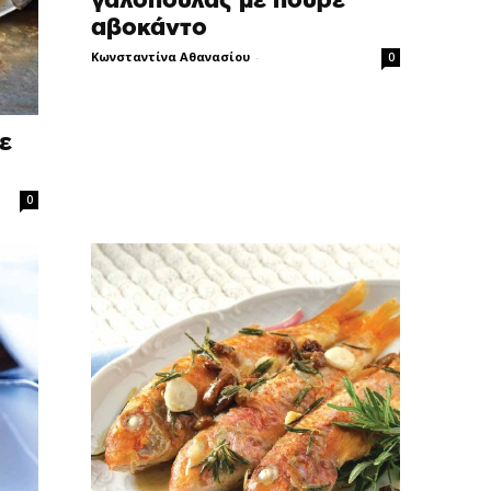
γαλοπούλας με πουρέ
αβοκάντο
Κωνσταντίνα Αθανασίου
-
0
ε
0