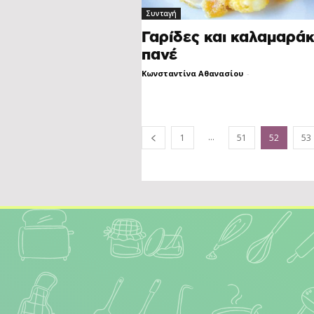
Συνταγή
Γαρίδες και καλαμαράκ
πανέ
Κωνσταντίνα Αθανασίου
-
...
1
51
52
53