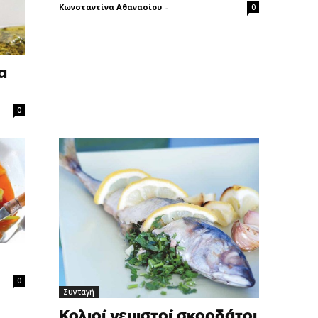
Κωνσταντίνα Αθανασίου
-
0
α
0
0
Συνταγή
Κολιοί γεμιστοί σκορδάτοι