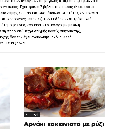
προωθητικών ενεργειών σε μεγάλες εταιρείες τροφίμων και
συγγραφέας: Έχει γράψει 7 βιβλία της σειράς «Νέοι τρόποι
από Ζύμη», «Ζυμαρικά», «Κοτόπουλο», «Πατάτα», «Μπισκότα
άτα», «Δροσερές Γεύσεις») των Εκδόσεων Φυτράκη. Από
 άτομο φρέσκο, κορμάρα, ετοιμόλογο, με μεγάλη
εση στο γυαλί μέχρι στιγμής κανείς σκηνοθέτης,
ρχης δεν την έχει ανακαλύψει ακόμη, αλλά
ναι θέμα χρόνου.
Συνταγή
Αρνάκι κοκκινιστό με ρύζι