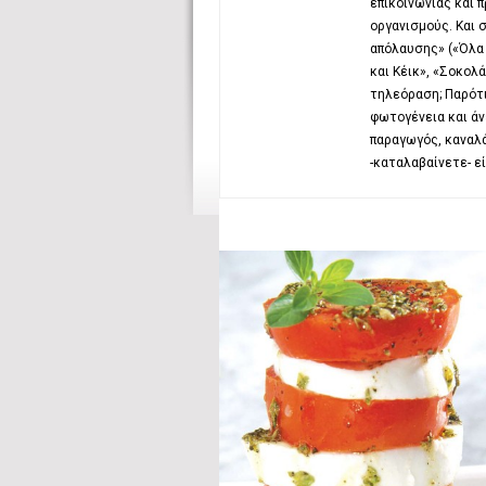
επικοινωνίας και 
οργανισμούς. Και 
απόλαυσης» («Όλα 
και Κέικ», «Σοκολ
τηλεόραση; Παρότι
φωτογένεια και άν
παραγωγός, καναλά
-καταλαβαίνετε- εί