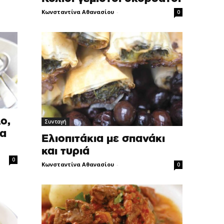
Κωνσταντίνα Αθανασίου
-
0
ο,
Συνταγή
ια
Ελιoπιτάκια με σπανάκι
και τυριά
0
Κωνσταντίνα Αθανασίου
-
0