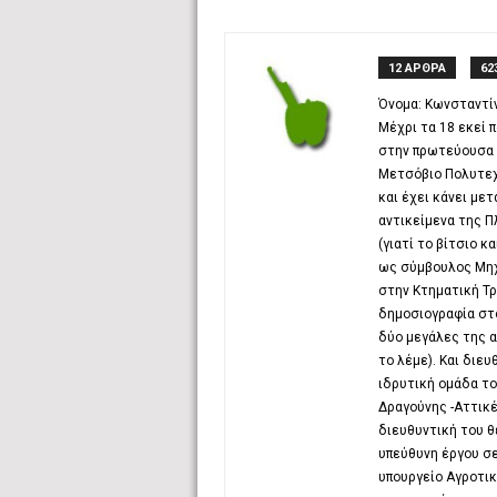
12 ΑΡΘΡΑ
62
Όνομα: Κωνσταντίν
Μέχρι τα 18 εκεί 
στην πρωτεύουσα κ
Μετσόβιο Πολυτεχ
και έχει κάνει με
αντικείμενα της 
(γιατί το βίτσιο κ
ως σύμβουλος Μη
στην Κτηματική Τρ
δημοσιογραφία στο
δύο μεγάλες της αγ
το λέμε). Και διε
ιδρυτική ομάδα το
Δραγούνης -Αττικέ
διευθυντική του θ
υπεύθυνη έργου σε
υπουργείο Αγροτικ