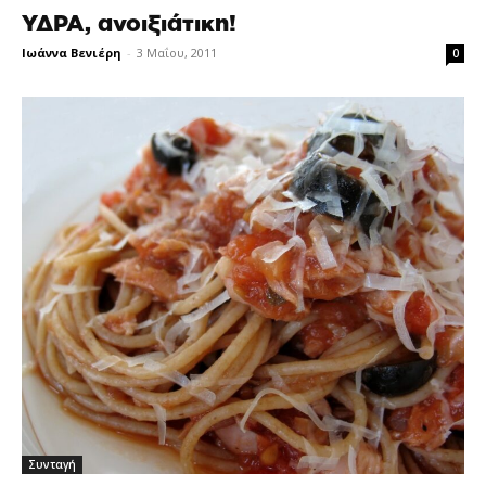
ΥΔΡΑ, ανοιξιάτικη!
Ιωάννα Βενιέρη
-
3 Μαΐου, 2011
0
Συνταγή