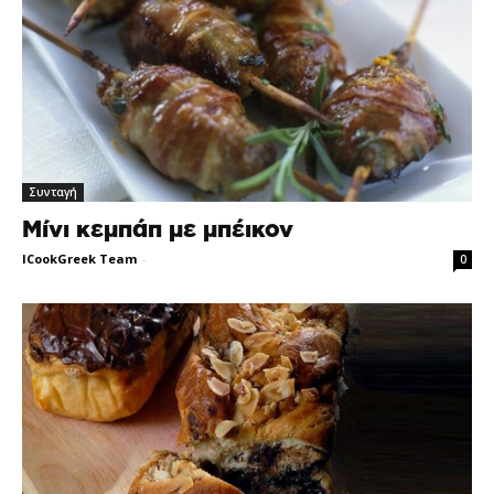
Συνταγή
Μίνι κεμπάπ με μπέικον
ICookGreek Team
-
0