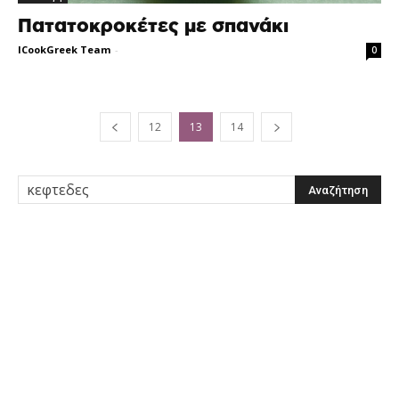
Πατατοκροκέτες με σπανάκι
ICookGreek Team
-
0
12
13
14