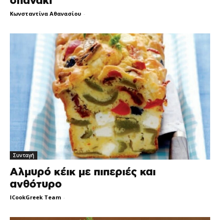
σπανάκι
Κωνσταντίνα Αθανασίου
-
Συνταγή
Αλμυρό κέικ με πιπεριές και
ανθότυρο
ICookGreek Team
-