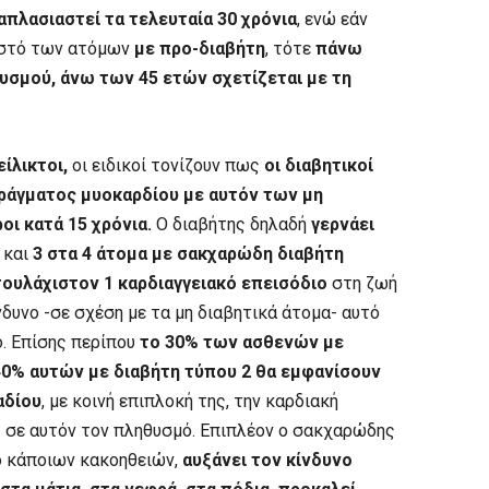
απλασιαστεί τα τελευταία 30 χρόνια
, ενώ εάν
οστό των ατόμων
με προ-διαβήτη
, τότε
πάνω
υσμού, άνω των 45 ετών σχετίζεται με τη
είλικτοι,
οι ειδικοί τονίζουν πως
οι διαβητικοί
ράγματος μυοκαρδίου με αυτόν των μη
οι κατά 15 χρόνια.
Ο διαβήτης δηλαδή
γερνάει
 και
3 στα 4 άτομα με σακχαρώδη διαβήτη
τουλάχιστον 1 καρδιαγγειακό επεισόδιο
στη ζωή
νδυνο -σε σχέση με τα μη διαβητικά άτομα- αυτό
ο. Επίσης περίπου
το 30% των ασθενών με
 40% αυτών με διαβήτη τύπου 2 θα εμφανίσουν
αδίου
, με κοινή επιπλοκή της, την καρδιακή
ς σε αυτόν τον πληθυσμό. Επιπλέον ο σακχαρώδης
ο κάποιων κακοηθειών,
αυξάνει τον κίνδυνο