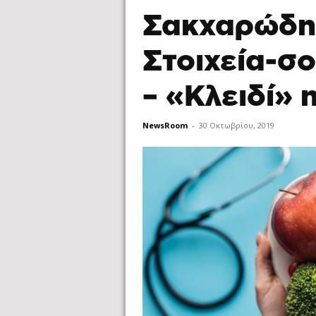
Σακχαρώδης
Στοιχεία-σο
– «Κλειδί» 
NewsRoom
-
30 Οκτωβρίου, 2019