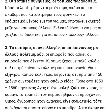
2. Οι τοπικές συνήθειες, οι τοπικές παραδόσεις.
Κάποιοι λαοί τρέφονται με έντομα, ακόμα και το
σκαθάρι που καταστρέφει τους φοίνικες, το
αηδιαστικό μέχρις εμετού για μας, αποτελεί εκλεκτό
μεζέ για κάποιους άλλους. Εκλεκτό έδεσμα για μας οι
χοχλιοί, αηδιαστικό για κάποιους -πολλούς- άλλους.
3. Το εμπόριο, οι ανταλλαγές, οι επικοινωνίες με
άλλους πολιτισμούς,
οι επιρροές που ασκεί, οι
επιρροές που δέχεται. Κι όπως ξέρουμε πολύ καλά ο
πολιτισμός είναι ανταλλαγή και εποκοινωνία. Θα το
εξηγήσω κάπως καλύτερα, λέγοντας ότι πριν από 150
χρόνια οι ντομάτες ήταν σπάνιο είδος. Γύρω στο 1850
– 1860 πήγε ένας Αγάς σ’ ένα μαλεβιζιώτικο χωριό, του
κάμανε το τραπέζι, τον περιποιήθηκαν οι προύχοντες.
Όμως, άνθρωπος ήταν ανάγκες, είχε σωματικές, τότε
οι άνθρωποι αποπατούσαν στο ύπαιθρο. Αυτό έκαμε και