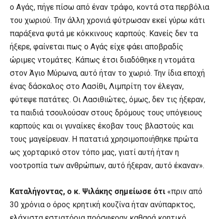
ο Αγάς, πήγε πίσω από έναν τράφο, κοντά στα περβόλια
του χωριού. Την άλλη χρονιά φύτρωσαν εκεί γύρω κάτι
παράξενα φυτά με κόκκινους καρπούς. Κανείς δεν τα
ήξερε, φαίνεται πως ο Αγάς είχε φάει αποβραδίς
ώριμες ντομάτες. Κάπως έτσι διαδόθηκε η ντομάτα
στον Άγιο Μύρωνα, αυτό ήταν το χωριό. Την ίδια εποχή
ένας δάσκαλος στο Λασίθι, Λιμπρίτη τον έλεγαν,
φύτεψε πατάτες. Οι Λασιθιώτες, όμως, δεν τις ήξεραν,
τα παιδιά τσουλούσαν στους δρόμους τους υπόγειους
καρπούς και οι γυναίκες έκοβαν τους βλαστούς και
τους μαγείρευαν. Η πατατιά χρησιμοποιήθηκε πρώτα
ως χορταρικό στον τόπο μας, γιατί αυτή ήταν η
νοοτροπία των ανθρώπων, αυτό ήξεραν, αυτό έκαναν».
Καταλήγοντας, ο κ. Ψιλάκης σημείωσε ότι
«πριν από
30 χρόνια ο όρος κρητική κουζίνα ήταν ανύπαρκτος,
ελάχιστα εστιατόρια πρόσφεραν καθαρά κρητικό