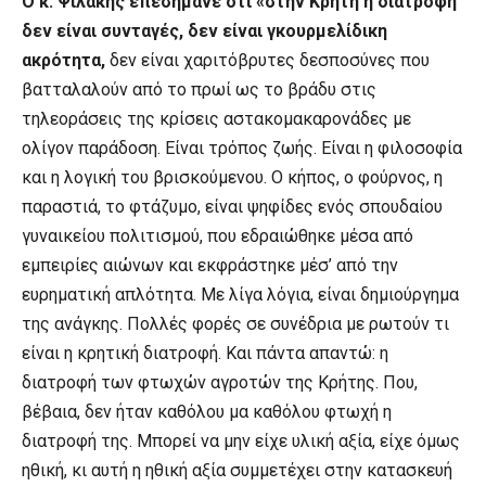
Ο κ. Ψιλάκης επεσήμανε ότι «στην Κρήτη η διατροφή
δεν είναι συνταγές, δεν είναι γκουρμελίδικη
ακρότητα,
δεν είναι χαριτόβρυτες δεσποσύνες που
βατταλαλούν από το πρωί ως το βράδυ στις
τηλεοράσεις της κρίσεις αστακομακαρονάδες με
ολίγον παράδοση. Είναι τρόπος ζωής. Είναι η φιλοσοφία
και η λογική του βρισκούμενου. Ο κήπος, ο φούρνος, η
παραστιά, το φτάζυμο, είναι ψηφίδες ενός σπουδαίου
γυναικείου πολιτισμού, που εδραιώθηκε μέσα από
εμπειρίες αιώνων και εκφράστηκε μέσ’ από την
ευρηματική απλότητα. Με λίγα λόγια, είναι δημιούργημα
της ανάγκης. Πολλές φορές σε συνέδρια με ρωτούν τι
είναι η κρητική διατροφή. Και πάντα απαντώ: η
διατροφή των φτωχών αγροτών της Κρήτης. Που,
βέβαια, δεν ήταν καθόλου μα καθόλου φτωχή η
διατροφή της. Μπορεί να μην είχε υλική αξία, είχε όμως
ηθική, κι αυτή η ηθική αξία συμμετέχει στην κατασκευή