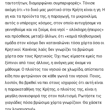
ταυτοτήτων, διαμορφώνει συμπεριφορές». Τόνισε
ακόμη ότι «το δικό μας μυστικό στην Κρήτη είναι η γη. Η
γη και τα προϊόντα της, η παραγωγή, το μικροκλίμα,
αυτός ο υπέροχος κόσμος, στον οποίο ευτυχήσαμε να
γεννηθούμε και να ζούμε, ένα νησί – ολόκληρη ήπειρος»
και πρόσθεσε, μεταξύ άλλων, ότι «καμιά πληθυσμιακή
ομάδα στον κόσμο δεν καταναλώνει τόσα χόρτα όσα οι
Κρητικοί. Κανένας λαός δεν γνωρίζει τα βρώσιμα
χόρτα σαν τους Κρητικούς. Όχι πως είμαστε εμείς πιο
ξύπνιοι από τους άλλους, η ανάγκη μας έκαμε να
μάθουμε. Ο πλούτος του νησιού σε χλωρίδα, απίστευτα
είδη που φυτρώνουν σε κάθε γωνιά του νησιού. Ποιος,
λοιπόν, θα βρεθεί να πει στους ισχυρούς ότι αυτή είναι
η παρακαταθήκη της Κρήτης, ο πλούτος της, είναι η
μεγάλη συνεισφορά της στον πολιτισμό; Ρωτήστε τις
γιαγιάδες πόσα βρώσιμα χόρτα γνωρίζουν. Θα χάσετε
τον λογαριασμό».