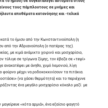
ατά το ήμισυ) σε συγκαταλέγει αυτόματα στους
είνους τους πάμπλουτους σε μνήμες και
ζήλευτα αποθέματα κατανόησης και -τελικά
 κατά το ήμισυ από την Κωνσταντινούπολη (η
συ από την Αδριανούπολη (ο πατέρας της).
ίας, με κιμά ανάμικτο χοιρινό και μοσχαρίσιο,
ον τύλιγε σε τρίγωνα ζύμης, τον έβαζε σε «τεψί»
χε ανακατέψει με άνηθο, χυμό λεμονιού, λίγη
το φούρνο μέχρι να ροδοκοκκινίσουν τα πιτάκια.
στάσει» (να χάσει θερμότητα) και το περιέχυνε
βράζοντας ένα μεγάλο μοσχαρίσιο κόκαλο μαζί με
μαγείρευε «κότα αρμιά», ένα εξαίσιο φαγητό