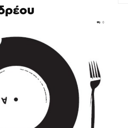
δρέου
0