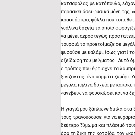
κατσαρόλας με κοτόπουλο, λάχανο
παρασκευάσει φυσικά μόνη της, «
κρασί άσπρο, φύλλα που τοποθετ
γυάλινα δοχεία τα οποία σφράγιζ
να μένει αεροστεγώς προστατευμ
τουρσιά τα προετοίμαζε σε μεγάλ
φυσούσε με καλάμι, ίσως γιατί το
οξείδωση του μείγματος. Αυτό όμ
ο τρόπος που έφτιαχνε τα λαμπρι
ξινίζοντας ένα κομμάτι ζυμάρι. 
μεγάλα πήλινα δοχεία με καπάκι,
«ανεβεί», να φουσκώσει και να ξεχ
Η γιαγιά μου ξάπλωνε δίπλα στα ζ
τους τραγουδούσε, για να ευχαρι
δεύτερο ζύμωμα και πλάσιμό τους
όσο τη δική της κοτσίδα, τον «κό