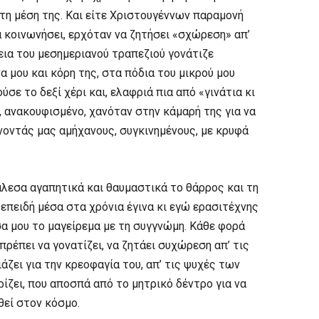
 τη μέση της. Και είτε Χριστουγέννων παραμονή
α κοινωνήσει, ερχόταν να ζητήσει «σχώρεση» απ’
κεια του μεσημεριανού τραπεζιού γονάτιζε
 μου και κόρη της, στα πόδια του μικρού μου
ύσε το δεξί χέρι και, ελαφριά πια από «γινάτια κι
, ανακουφισμένο, χανόταν στην κάμαρή της για να
ήνοντάς μας αμήχανους, συγκινημένους, με κρυφά
λεσα αγαπητικά και θαυμαστικά το θάρρος και τη
 επειδή μέσα στα χρόνια έγινα κι εγώ ερασιτέχνης
σα μου το μαγείρεμα με τη συγγνώμη. Κάθε φορά
πρέπει να γονατίζει, να ζητάει συχώρεση απ’ τις
ει για την κρεοφαγία του, απ’ τις ψυχές των
ζει, που αποσπά από το μητρικό δέντρο για να
αθεί στον κόσμο.