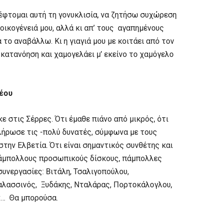
σκέφτομαι αυτή τη γονυκλισία, να ζητήσω συχώρεση
ν οικογένειά μου, αλλά κι απ’ τους αγαπημένους
 το αναβάλλω. Κι η γιαγιά μου με κοιτάει από τον
 κατανόηση και χαμογελάει μ’ εκείνο το χαμόγελο
ρέου
ε στις Σέρρες. Ότι έμαθε πιάνο από μικρός, ότι
λήρωσε τις -πολύ δυνατές, σύμφωνα με τους
την Ελβετία. Ότι είναι σημαντικός συνθέτης και
 πάμπολλους προσωπικούς δίσκους, πάμπολλες
υνεργασίες: Βιτάλη, Τσαλιγοπούλου,
Θαλασσινός, Ξυδάκης, Νταλάρας, Πορτοκάλογλου,
ν… Θα μπορούσα.