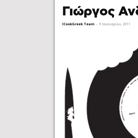
Γιώργος Αν
ICookGreek Team
-
9 Ιανουαρίου, 2011