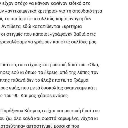
 είχαν στόχο να κάνουν κανέναν ειδικό στο
υν «αντικειμενικά κριτήρια» για τη σπουδαιότητα
 τα οποία έτσι κι αλλιώς καμία ανάγκη δεν
. Αντίθετα, εδώ κατατίθενται «κριτήρια
 οι στιγμές που κάποιοι «γράψανε» βαθιά στις
παρακαλέσαμε να γράψουν και στις σελίδες μας.
Γκάτσο, σε στίχους και μουσική δικά του. «Όλα,
φησες εσύ κι όπως τα ξέρεις, από της λύπης τον
πτης πιθανά δεν το έλαβε ποτέ, το Γράμμα
ους εμάς, που μετά δυσκολίας αναπνέαμε κάτι
 του ’90. Και μας χάρισε ανάσες.
Παράξενου Κόσμου, στίχοι και μουσική δικά του.
ου ζω, όλα καλά και σωστά καμωμένα, νύχτα κι
λατρεύτηκαν αυτοστιγμεί, μουσική που