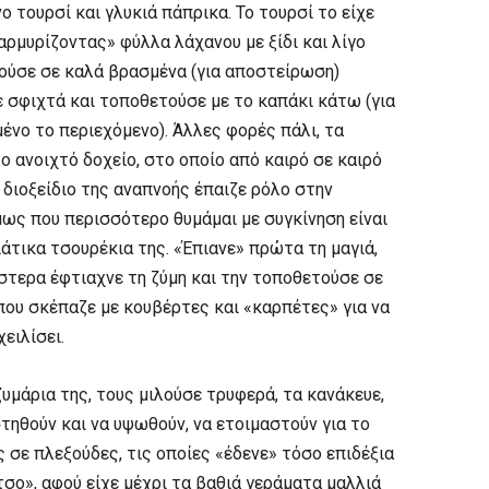
 τουρσί και γλυκιά πάπρικα. Το τουρσί το είχε
αρμυρίζοντας» φύλλα λάχανου με ξίδι και λίγο
ούσε σε καλά βρασμένα (για αποστείρωση)
ε σφιχτά και τοποθετούσε με το καπάκι κάτω (για
ένο το περιεχόμενο). Άλλες φορές πάλι, τα
ο ανοιχτό δοχείο, στο οποίο από καιρό σε καιρό
 διοξείδιο της αναπνοής έπαιζε ρόλο στην
ως που περισσότερο θυμάμαι με συγκίνηση είναι
άτικα τσουρέκια της. «Έπιανε» πρώτα τη μαγιά,
Ύστερα έφτιαχνε τη ζύμη και την τοποθετούσε σε
 που σκέπαζε με κουβέρτες και «καρπέτες» για να
ειλίσει.
υμάρια της, τους μιλούσε τρυφερά, τα κανάκευε,
στηθούν και να υψωθούν, να ετοιμαστούν για το
 σε πλεξούδες, τις οποίες «έδενε» τόσο επιδέξια
τσο», αφού είχε μέχρι τα βαθιά γεράματα μαλλιά