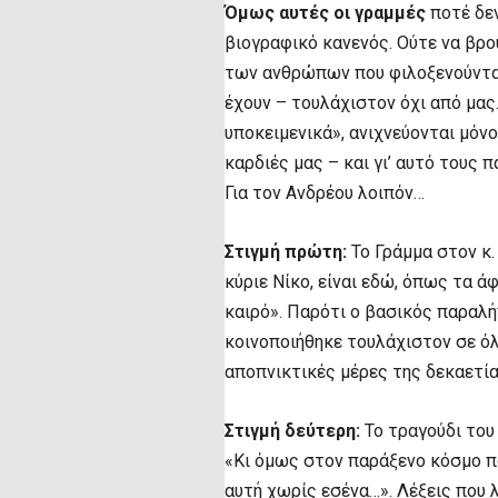
Όμως αυτές οι γραμμές
ποτέ δεν
βιογραφικό κανενός. Ούτε να βρο
των ανθρώπων που φιλοξενούνται,
έχουν – τουλάχιστον όχι από μας
υποκειμενικά», ανιχνεύονται μόνο
καρδιές μας – και γι’ αυτό τους 
Για τον Ανδρέου λοιπόν…
Στιγμή πρώτη:
Το Γράμμα στον κ. 
κύριε Νίκο, είναι εδώ, όπως τα ά
καιρό». Παρότι ο βασικός παραλή
κοινοποιήθηκε τουλάχιστον σε όλ
αποπνικτικές μέρες της δεκαετίας
Στιγμή δεύτερη:
Το τραγούδι του 
«Κι όμως στον παράξενο κόσμο π
αυτή χωρίς εσένα…». Λέξεις που 