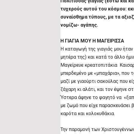
Πολίτισσας γιαγιάς (έστω και κ
τυχερούς αυτού του κόσμου: εκ
συναίσθημα τύπους, με τα αξιο
νομίζω- αγάπης.
Η ΓΙΑΓΙΑ ΜΟΥ Η ΜΑΓΕΙΡΙΣΣΑ
Η καταγωγή της γιαγιάς μου ήταν
μητέρα της) και κατά το άλλο ήμι
Μαγείρευε κρεατοπιτάκια Καισαρε
μπερδεμένο με «μπαχάρια», που τ
μαζί με γιαούρτι σακούλας που εί
ζάχαρη κι αλάτι, και τον έψηνε σ
Ύστερα άφηνε το φαγητό να «ξαπο
με ζωμό που είχε παρασκευάσει 
καρότα και κολοκυθάκια.
Την παραμονή των Χριστουγέννων 