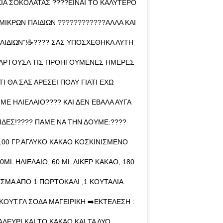
ΚΙΑ ΣΟΚΟΛΆΤΑΣ ????ΕΊΝΑΙ ΤΟ ΚΑΛΎΤΕΡΟ
ΜΙΚΡΏΝ ΠΑΙΔΙΏΝ ????????????ΆΛΛΑ ΚΑΙ
ΠΑΙΔΙΏΝ”!☕???? ΣΑΣ ΥΠΟΣΧΈΘΗΚΑ ΑΥΤΉ
ΝΑΡΤΟΎΣΑ ΤΙΣ ΠΡΟΗΓΟΎΜΕΝΕΣ ΗΜΈΡΕΣ
ΤΙ ΘΑ ΣΑΣ ΑΡΈΣΕΙ ΠΟΛΎ ΓΙΑΤΊ ΈΧΩ
ΜΕ ΗΛΙΈΛΑΙΟ???? ΚΑΙ ΔΕΝ ΈΒΑΛΑ ΑΥΓΆ
ΜΊΔΕΣ!???? ΠΆΜΕ ΝΑ ΤΗΝ ΔΟΎΜΕ:????
Χ, 100 ΓΡ.ΆΓΛΥΚΟ ΚΑΚΆΟ ΚΟΣΚΙΝΙΣΜΈΝΟ
ML ΗΛΙΈΛΑΙΟ, 60 ML ΛΙΚΈΡ ΚΑΚΆΟ, 180
ΎΣΜΑ ΑΠΌ 1 ΠΟΡΤΟΚΆΛΙ ,1 ΚΟΥΤΑΛΙΆ
ΚΟΥΤ.ΓΛ ΣΌΔΑ ΜΑΓΕΙΡΙΚΉ ➡️ΕΚΤΈΛΕΣΗ :
ΛΕΎΡΙ ΚΑΙ ΤΟ ΚΑΚΆΟ ΚΑΙ ΤΑ ΔΎΟ