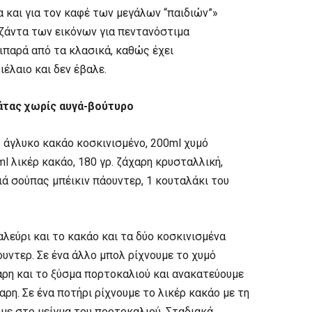
 και για τον καφέ των μεγάλων “παιδιών”»
εζάντα των εικόνων για πεντανόστιμα
ιπαρά από τα κλασικά, καθώς έχει
έλαιο και δεν έβαλε.
άτας χωρίς αυγά-βούτυρο
γρ. άγλυκο κακάο κοσκινισμένο, 200ml χυμό
ml λικέρ κακάο, 180 γρ. ζάχαρη κρυσταλλική,
ιά σούπας μπέικιν πάουντερ, 1 κουταλάκι του
αλεύρι και το κακάο και τα δύο κοσκινισμένα
ουντερ. Σε ένα άλλο μπολ ρίχνουμε το χυμό
χαρη και το ξύσμα πορτοκαλιού και ανακατεύουμε
αρη. Σε ένα ποτήρι ρίχνουμε το λικέρ κακάο με τη
υμε στο μείγμα του πορτοκαλιού. Σταδιακά