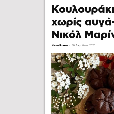
Κουλουράκι
χωρίς αυγά
Νικόλ Μαρί
NewsRoom
-
30 Απριλίου, 2020