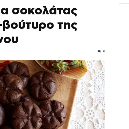
α σοκολάτας
-βούτυρο της
νου
0