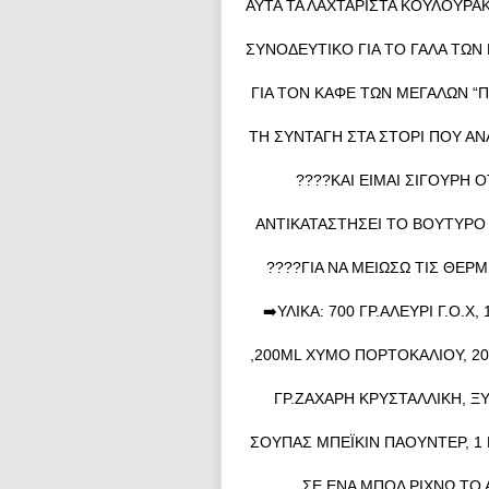
ΑΥΤΆ ΤΑ ΛΑΧΤΑΡΙΣΤΆ ΚΟΥΛΟΥΡΆ
ΣΥΝΟΔΕΥΤΙΚΌ ΓΙΑ ΤΟ ΓΆΛΑ ΤΩΝ 
ΓΙΑ ΤΟΝ ΚΑΦΈ ΤΩΝ ΜΕΓΆΛΩΝ “
ΤΗ ΣΥΝΤΑΓΉ ΣΤΑ ΣΤΌΡΙ ΠΟΥ Α
????ΚΑΙ ΕΊΜΑΙ ΣΊΓΟΥΡΗ Ό
ΑΝΤΙΚΑΤΑΣΤΉΣΕΙ ΤΟ ΒΟΎΤΥΡΟ 
????ΓΙΑ ΝΑ ΜΕΙΏΣΩ ΤΙΣ ΘΕΡ
➡️ΥΛΙΚΆ: 700 ΓΡ.ΑΛΕΎΡΙ Γ.Ο.
,200ML ΧΥΜΌ ΠΟΡΤΟΚΑΛΙΟΎ, 200
ΓΡ.ΖΆΧΑΡΗ ΚΡΥΣΤΑΛΛΙΚΉ, Ξ
ΣΟΎΠΑΣ ΜΠΈΙΚΙΝ ΠΆΟΥΝΤΕΡ, 1 
ΣΕ ΈΝΑ ΜΠΟΛ ΡΊΧΝΩ ΤΟ Α