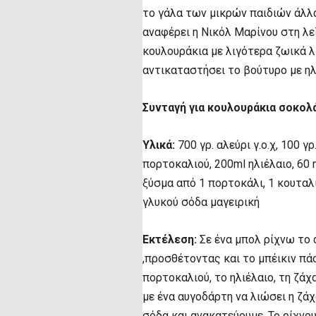
το γάλα των μικρών παιδιών άλλα
αναφέρει η Νικόλ Μαρίνου στη λ
κουλουράκια με λιγότερα ζωικά λ
αντικαταστήσει το βούτυρο με ηλι
Συνταγή για κουλουράκια σοκολ
Υλικά:
700 γρ. αλεύρι γ.ο.χ, 100 
πορτοκαλιού, 200ml ηλιέλαιο, 60 
ξύσμα από 1 πορτοκάλι, 1 κουταλ
γλυκού σόδα μαγειρική
Εκτέλεση:
Σε ένα μπολ ρίχνω το 
,προσθέτοντας και το μπέικιν πά
πορτοκαλιού, το ηλιέλαιο, τη ζά
με ένα αυγοδάρτη να λιώσει η ζάχ
σόδα και ανακατεύουμε. Το ρίχνο