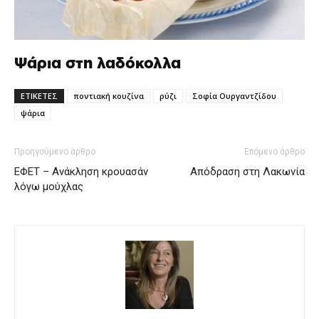
Ψάρια στη λαδόκολλα
ΕΤΙΚΕΤΕΣ
ποντιακή κουζίνα
ρύζι
Σοφία Ουργαντζίδου
ψάρια
Προηγούμενο άρθρο
Επόμενο άρθρο
ΕΦΕΤ – Ανάκληση κρουασάν
Απόδραση στη Λακωνία
λόγω μούχλας