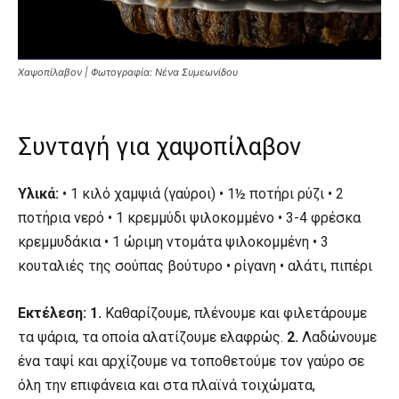
Χαψοπίλαβον | Φωτογραφία: Νένα Συμεωνίδου
Συνταγή για χαψοπίλαβον
Υλικά:
• 1 κιλό χαμψιά (γαύροι) • 1½ ποτήρι ρύζι • 2
ποτήρια νερό • 1 κρεμμύδι ψιλοκομμένο • 3-4 φρέσκα
κρεμμυδάκια • 1 ώριμη ντομάτα ψιλοκομμένη • 3
κουταλιές της σούπας βούτυρο • ρίγανη • αλάτι, πιπέρι
Εκτέλεση: 1.
Καθαρίζουμε, πλένουμε και φιλετάρουμε
τα ψάρια, τα οποία αλατίζουμε ελαφρώς.
2.
Λαδώνουμε
ένα ταψί και αρχίζουμε να τοποθετούμε τον γαύρο σε
όλη την επιφάνεια και στα πλαϊνά τοιχώματα,