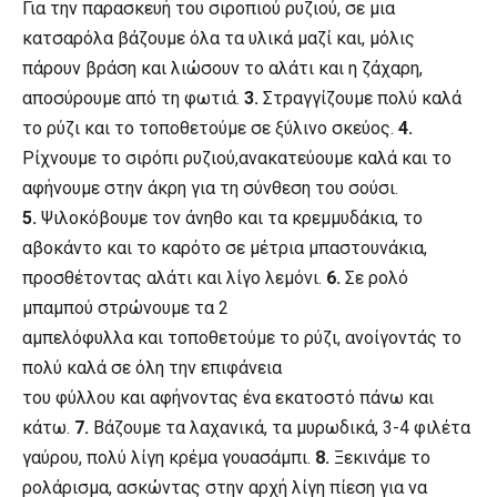
Για την παρασκευή του σιροπιού ρυζιού, σε μια
κατσαρόλα βάζουμε όλα τα υλικά μαζί και, μόλις
πάρουν βράση και λιώσουν το αλάτι και η ζάχαρη,
αποσύρουμε από τη φωτιά.
3.
Στραγγίζουμε πολύ καλά
το ρύζι και το τοποθετούμε σε ξύλινο σκεύος.
4.
Ρίχνουμε το σιρόπι ρυζιού,ανακατεύουμε καλά και το
αφήνουμε στην άκρη για τη σύνθεση του σούσι.
5.
Ψιλοκόβουμε τον άνηθο και τα κρεμμυδάκια, το
αβοκάντο και το καρότο σε μέτρια μπαστουνάκια,
προσθέτοντας αλάτι και λίγο λεμόνι.
6.
Σε ρολό
μπαμπού στρώνουμε τα 2
αμπελόφυλλα και τοποθετούμε το ρύζι, ανοίγοντάς το
πολύ καλά σε όλη την επιφάνεια
του φύλλου και αφήνοντας ένα εκατοστό πάνω και
κάτω.
7.
Βάζουμε τα λαχανικά, τα μυρωδικά, 3-4 φιλέτα
γαύρου, πολύ λίγη κρέμα γουασάμπι.
8.
Ξεκινάμε το
ρολάρισμα, ασκώντας στην αρχή λίγη πίεση για να