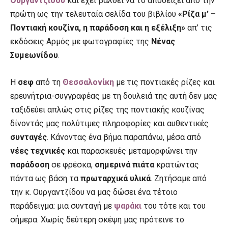
Ουργαντζίδου
και έχει βαλθεί να το αποδείξει από την
πρώτη ως την τελευταία σελίδα του βιβλίου
«Ρίζα μ’ –
Ποντιακή κουζίνα, η παράδοση και η εξέλιξη»
απ’ τις
εκδόσεις Αρμός με φωτογραφίες της
Νένας
Συμεωνίδου
.
Η
σεφ
από τη
Θεσσαλονίκη
με τις ποντιακές ρίζες και
ερευνήτρια-συγγραφέας με τη δουλειά της αυτή δεν μας
ταξιδεύει απλώς στις ρίζες της ποντιακής κουζίνας
δίνοντάς μας πολύτιμες πληροφορίες και αυθεντικές
συνταγές
. Κάνοντας ένα βήμα παραπάνω, μέσα από
νέες τεχνικές
και παρασκευές μεταμορφώνει την
παράδοση
σε φρέσκα,
σημερινά πιάτα
κρατώντας
πάντα ως βάση τα
πρωταρχικά υλικά
. Ζητήσαμε από
την κ. Ουργαντζίδου να μας δώσει ένα τέτοιο
παράδειγμα: μια συνταγή με
ψαράκι
του τότε και του
σήμερα. Χωρίς δεύτερη σκέψη μας πρότεινε το