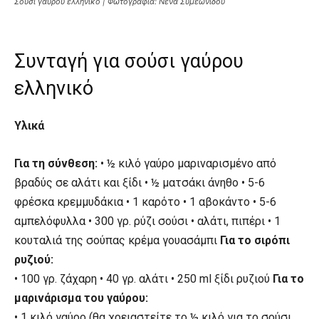
Σούσι γαύρου ελληνικό | Φωτογραφία: Νένα Συμεωνίδου
Συνταγή για σούσι γαύρου
ελληνικό
Υλικά
Για τη σύνθεση:
• ½ κιλό γαύρο μαριναρισμένο από
βραδύς σε αλάτι και ξίδι • ½ ματσάκι άνηθο • 5-6
φρέσκα κρεμμυδάκια • 1 καρότο • 1 αβοκάντο • 5-6
αμπελόφυλλα • 300 γρ. ρύζι σούσι • αλάτι, πιπέρι • 1
κουταλιά της σούπας κρέμα γουασάμπι
Για το σιρόπι
ρυζιού:
• 100 γρ. ζάχαρη • 40 γρ. αλάτι • 250 ml ξίδι ρυζιού
Για το
μαρινάρισμα του γαύρου:
• 1 κιλό γαύρο (θα χρειαστείτε το ½ κιλό για το σούσι,