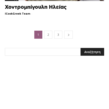
Χοντρομπίγουλη Ηλείας
ICookGreek Team
-
1
2
3