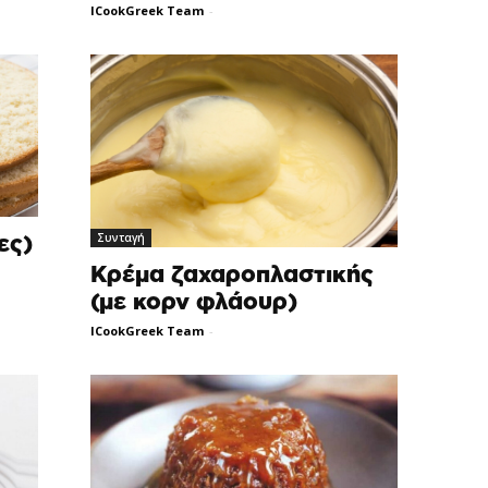
ICookGreek Team
-
Συνταγή
ες)
Κρέμα ζαχαροπλαστικής
(με κορν φλάουρ)
ICookGreek Team
-