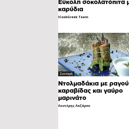
Εύκολη σοκολατόπιτα 
καρύδια
ICookGreek Team
-
Συνταγή
Ντολμαδάκια με ραγού
καραβίδας και γαύρο
μαρινάτο
Λευτέρης Λαζάρου
-