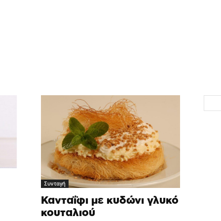
Συνταγή
Κανταΐφι με κυδώνι γλυκό
κουταλιού