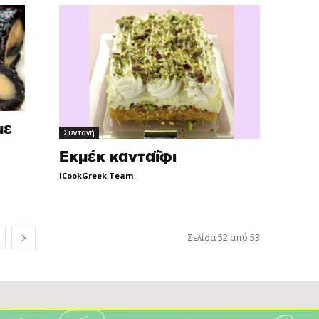
με
Συνταγή
Εκμέκ κανταΐφι
ICookGreek Team
-
Σελίδα 52 από 53