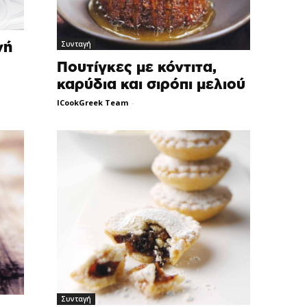
Συνταγή
νή
Πουτίγκες με κόντιτα,
καρύδια και σιρόπι μελιού
ICookGreek Team
-
Συνταγή