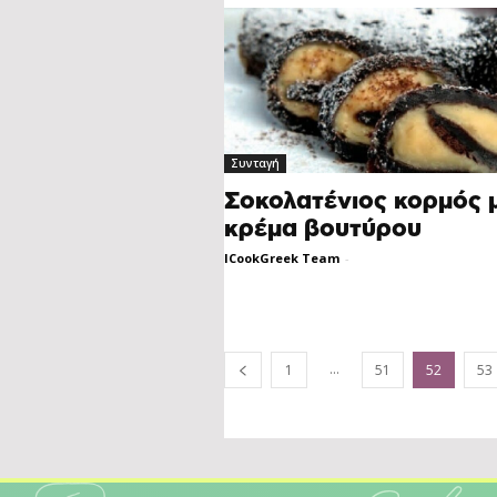
Συνταγή
Σοκολατένιος κορμός 
κρέμα βουτύρου
ICookGreek Team
-
...
1
51
52
53