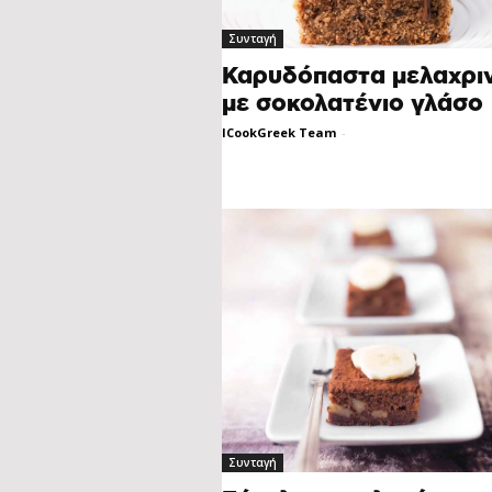
Συνταγή
Καρυδόπαστα μελαχρι
με σοκολατένιο γλάσο
ICookGreek Team
-
Συνταγή