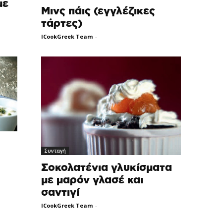
με
Μινς πάις (εγγλέζικες
τάρτες)
ICookGreek Team
-
Συνταγή
Σοκολατένια γλυκίσματα
με μαρόν γλασέ και
σαντιγί
ICookGreek Team
-