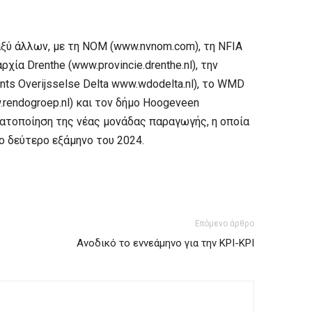
ξύ άλλων, με τη NOM (www.nvnom.com), τη NFIA
ρχία Drenthe (www.provincie.drenthe.nl), την
ts Overijsselse Delta www.wdodelta.nl), το WMD
rendogroep.nl) και τον δήμο Hoogeveen
ματοποίηση της νέας μονάδας παραγωγής, η οποία
ο δεύτερο εξάμηνο του 2024.
Επόμενο άρθρο
Ανοδικό το εννεάμηνο για την ΚΡΙ-ΚΡΙ