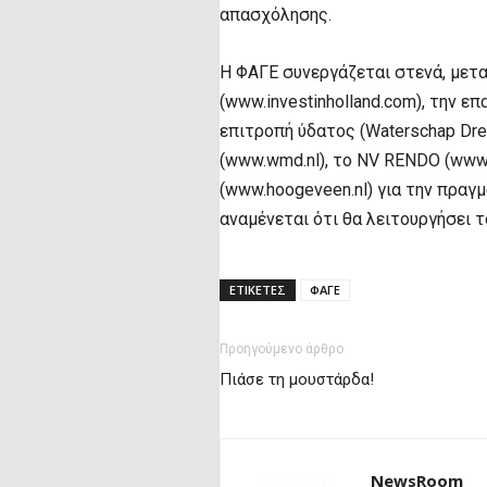
απασχόλησης.
Η ΦΑΓΕ συνεργάζεται στενά, μετα
(www.investinholland.com), την επα
επιτροπή ύδατος (Waterschap Dren
(www.wmd.nl), το NV RENDO (www.
(www.hoogeveen.nl) για την πραγ
αναμένεται ότι θα λειτουργήσει τ
ΕΤΙΚΕΤΕΣ
ΦΑΓΕ
Προηγούμενο άρθρο
Πιάσε τη μουστάρδα!
NewsRoom