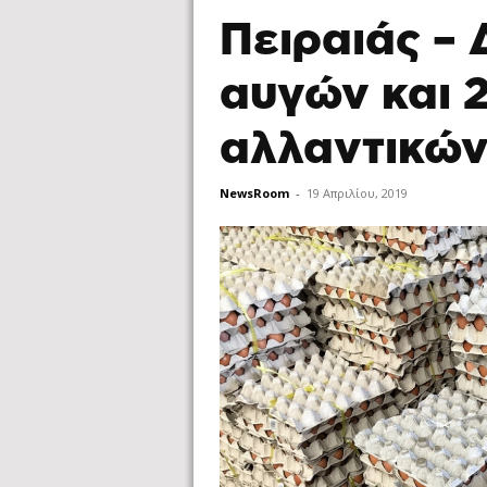
Πειραιάς –
αυγών και 
αλλαντικών
NewsRoom
-
19 Απριλίου, 2019