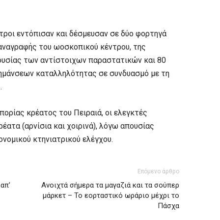
ατροι εντόπισαν και δέσμευσαν σε δύο φορτηγά
 αναγραφής του ωοσκοπικού κέντρου, της
ουσίας των αντίστοιχων παραστατικών και 80
σημάνσεων καταλληλότητας σε συνδυασμό με τη
ς.
μπορίας κρέατος του Πειραιά, οι ελεγκτές
έατα (αρνίσια και χοιρινά), λόγω απουσίας
νομικού κτηνιατρικού ελέγχου.
Επόμενο άρθρο
απ’
Ανοιχτά σήμερα τα μαγαζιά και τα σούπερ
μάρκετ – Το εορταστικό ωράριο μέχρι το
Πάσχα