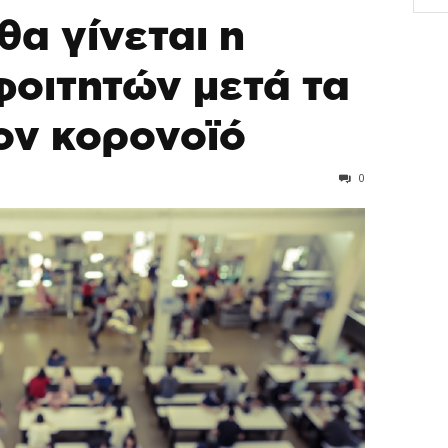
α γίνεται η
φοιτητών μετά τα
ον κορονοϊό
0