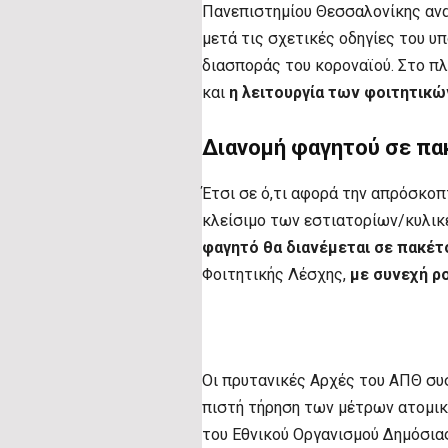
Πανεπιστημίου Θεσσαλονίκης ανα
μετά τις σχετικές οδηγίες του υ
διασποράς του κοροναϊού. Στο π
και
η λειτουργία των φοιτητικώ
Διανομή φαγητού σε πα
Έτσι σε ό,τι αφορά την απρόσκοπ
κλείσιμο των εστιατορίων/κυλικε
φαγητό θα διανέμεται σε πακέτ
Φοιτητικής Λέσχης,
με συνεχή ρ
Οι πρυτανικές Αρχές του ΑΠΘ συ
πιστή τήρηση των μέτρων ατομική
του Εθνικού Οργανισμού Δημόσιας