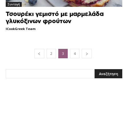
Συνταγή
Τσουρέκι γεμιστό με μαρμελάδα
γλυκόξινων φρούτων
ICookGreek Team
-
2
3
4