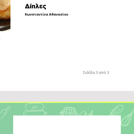
Δίπλες
Κωνσταντίνα Αθανασίου
-
α
Σελίδα 3 από 3