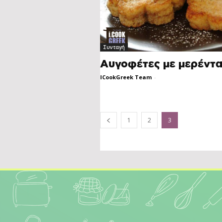
Συνταγή
Αυγοφέτες με μερέντ
ICookGreek Team
-
1
2
3