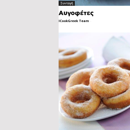
Συνταγή
Αυγοφέτες
ICookGreek Team
-