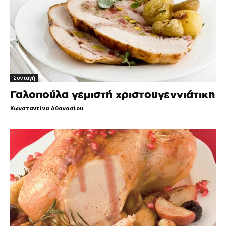
Συνταγή
Γαλοπούλα γεμιστή χριστουγεννιάτικη
Κωνσταντίνα Αθανασίου
-