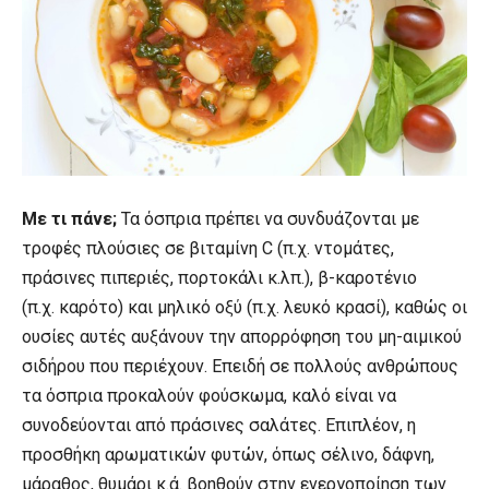
Με τι πάνε;
Τα όσπρια πρέπει να συνδυάζονται με
τροφές πλούσιες σε βιταμίνη C (π.χ. ντομάτες,
πράσινες πιπεριές, πορτοκάλι κ.λπ.), β-καροτένιο
(π.χ. καρότο) και μηλικό οξύ (π.χ. λευκό κρασί), καθώς οι
ουσίες αυτές αυξάνουν την απορρόφηση του μη-αιμικού
σιδήρου που περιέχουν. Επειδή σε πολλούς ανθρώπους
τα όσπρια προκαλούν φούσκωμα, καλό είναι να
συνοδεύονται από πράσινες σαλάτες. Επιπλέον, η
προσθήκη αρωματικών φυτών, όπως σέλινο, δάφνη,
μάραθος, θυμάρι κ.ά. βοηθούν στην ενεργοποίηση των