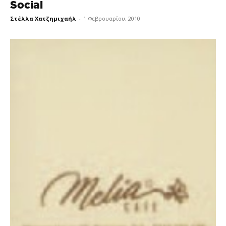
Social
Στέλλα Χατζημιχαήλ
-
1 Φεβρουαρίου, 2010