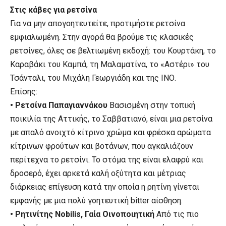
Στις κάβες για ρετσίνα
Για να μην απογοητευτείτε, προτιμήστε ρετσίνα
εμφιαλωμένη. Στην αγορά θα βρούμε τις κλασικές
ρετσίνες, όλες σε βελτιωμένη εκδοχή: του Κουρτάκη, το
Καραβάκι του Καμπά, τη Μαλαματίνα, το «Αστέρι» του
Τσάνταλι, του Μιχάλη Γεωργιάδη και της ΙΝΟ.
Επίσης:
• Ρετσίνα Παπαγιαννάκου
Βασισμένη στην τοπική
ποικιλία της Αττικής, το Σαββατιανό, είναι μια ρετσίνα
με απαλό ανοιχτό κίτρινο χρώμα και φρέσκα αρώματα
κίτρινων φρούτων και βοτάνων, που αγκαλιάζουν
περίτεχνα το ρετσίνι. Το στόμα της είναι ελαφρύ και
δροσερό, έχει αρκετά καλή οξύτητα και μέτριας
διάρκειας επίγευση κατά την οποία η ρητίνη γίνεται
εμφανής με μια πολύ γοητευτική bitter αίσθηση.
• Ρητινίτης Nobilis, Γαία Οινοποιητική
Από τις πιο