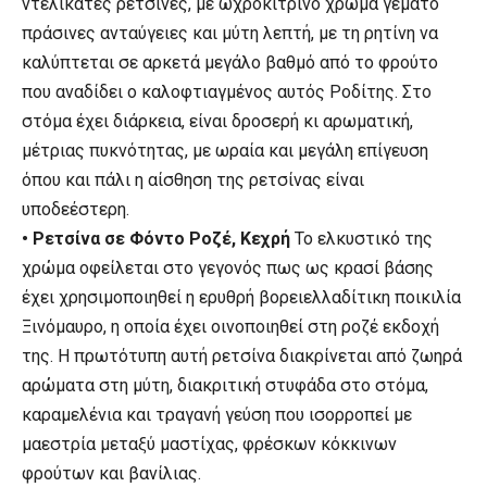
ντελικάτες ρετσίνες, με ωχροκίτρινο χρώμα γεμάτο
πράσινες ανταύγειες και μύτη λεπτή, με τη ρητίνη να
καλύπτεται σε αρκετά μεγάλο βαθμό από το φρούτο
που αναδίδει ο καλοφτιαγμένος αυτός Ροδίτης. Στο
στόμα έχει διάρκεια, είναι δροσερή κι αρωματική,
μέτριας πυκνότητας, με ωραία και μεγάλη επίγευση
όπου και πάλι η αίσθηση της ρετσίνας είναι
υποδεέστερη.
• Ρετσίνα σε Φόντο Ροζέ, Κεχρή
Το ελκυστικό της
χρώμα οφείλεται στο γεγονός πως ως κρασί βάσης
έχει χρησιμοποιηθεί η ερυθρή βορειελλαδίτικη ποικιλία
Ξινόμαυρο, η οποία έχει οινοποιηθεί στη ροζέ εκδοχή
της. Η πρωτότυπη αυτή ρετσίνα διακρίνεται από ζωηρά
αρώματα στη μύτη, διακριτική στυφάδα στο στόμα,
καραμελένια και τραγανή γεύση που ισορροπεί με
μαεστρία μεταξύ μαστίχας, φρέσκων κόκκινων
φρούτων και βανίλιας.