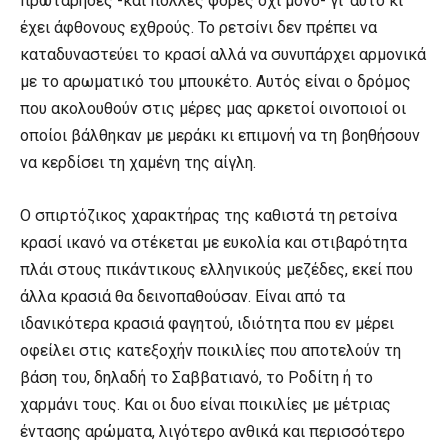
πρωτάρηδες -και πολλές φορές όχι μόνο- γι’ αυτό κι
έχει άφθονους εχθρούς. Το ρετσίνι δεν πρέπει να
καταδυναστεύει το κρασί αλλά να συνυπάρχει αρμονικά
με το αρωματικό του μπουκέτο. Αυτός είναι ο δρόμος
που ακολουθούν στις μέρες μας αρκετοί οινοποιοί οι
οποίοι βάλθηκαν με μεράκι κι επιμονή να τη βοηθήσουν
να κερδίσει τη χαμένη της αίγλη.
Ο σπιρτόζικος χαρακτήρας της καθιστά τη ρετσίνα
κρασί ικανό να στέκεται με ευκολία και στιβαρότητα
πλάι στους πικάντικους ελληνικούς μεζέδες, εκεί που
άλλα κρασιά θα δεινοπαθούσαν. Είναι από τα
ιδανικότερα κρασιά φαγητού, ιδιότητα που εν μέρει
οφείλει στις κατεξοχήν ποικιλίες που αποτελούν τη
βάση του, δηλαδή το Σαββατιανό, το Ροδίτη ή το
χαρμάνι τους. Και οι δυο είναι ποικιλίες με μέτριας
έντασης αρώματα, λιγότερο ανθικά και περισσότερο