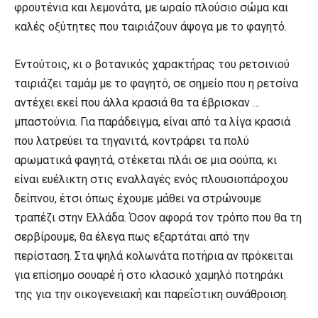
φρουτένια και λεμονάτα, με ωραίο πλούσιο σώμα και
καλές οξύτητες που ταιριάζουν άψογα με το φαγητό.
Εντούτοις, κι ο βοτανικός χαρακτήρας του ρετσινιού
ταιριάζει ταμάμ με το φαγητό, σε σημείο που η ρετσίνα
αντέχει εκεί που άλλα κρασιά θα τα έβρισκαν …
μπαστούνια. Για παράδειγμα, είναι από τα λίγα κρασιά
που λατρεύει τα τηγανιτά, κοντράρει τα πολύ
αρωματικά φαγητά, στέκεται πλάι σε μια σούπα, κι
είναι ευέλικτη στις εναλλαγές ενός πλουσιοπάροχου
δείπνου, έτσι όπως έχουμε μάθει να στρώνουμε
τραπέζι στην Ελλάδα. Όσον αφορά τον τρόπο που θα τη
σερβίρουμε, θα έλεγα πως εξαρτάται από την
περίσταση. Στα ψηλά κολωνάτα ποτήρια αν πρόκειται
για επίσημο σουαρέ ή στο κλασικό χαμηλό ποτηράκι
της για την οικογενειακή και παρεΐστικη συνάθροιση.