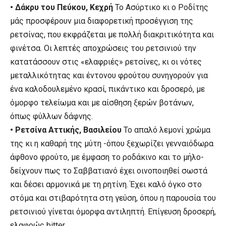
• Δάκρυ του Πεύκου, Κεχρή
Το Ασύρτικο κι ο Ροδίτης
μάς προσφέρουν μια διαφορετική προσέγγιση της
ρετσίνας, που εκφράζεται με πολλή διακριτικότητα και
φινέτσα. Οι λεπτές αποχρώσεις του ρετσινιού την
κατατάσσουν στις «ελαφριές» ρετσίνες, κι οι νότες
μεταλλικότητας και έντονου φρούτου συνηγορούν για
ένα καλοδουλεμένο κρασί, πικάντικο και δροσερό, με
όμορφο τελείωμα και με αίσθηση ξερών βοτάνων,
όπως φύλλων δάφνης.
• Ρετσίνα Αττικής, Βασιλείου
Το απαλό λεμονί χρώμα
της κι η καθαρή της μύτη -όπου ξεχωρίζει γενναιόδωρα
άφθονο φρούτο, με έμφαση το ροδάκινο και το μήλο-
δείχνουν πως το Σαββατιανό έχει οινοποιηθεί σωστά
και δέσει αρμονικά με τη ρητίνη. Έχει καλό όγκο στο
στόμα και στιβαρότητα στη γεύση, όπου η παρουσία του
ρετσινιού γίνεται όμορφα αντιληπτή. Επίγευση δροσερή,
ελαφρώς bitter.