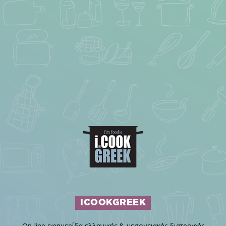
ICOOKGREEK
On-line εφημερίδα ελληνικής & μεσογειακής διατροφής