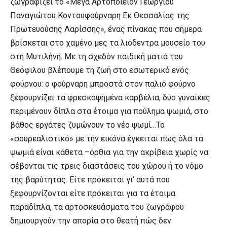
ζωγραφίζει το «Μέγα Αρτοποιείον Γεωργίου
Παναγιώτου Κοντουφούρναρη Εκ Θεσσαλίας της
Πρωτευούσης Λαρίσσης», ένας πίνακας που σήμερα
βρίσκεται στο χαμένο μες τα λιόδεντρα μουσείο του
στη Μυτιλήνη. Με τη σχεδόν παιδική ματιά του
Θεόφιλου βλέπουμε τη ζωή στο εσωτερικό ενός
φούρνου: ο φούρναρη μπροστά στον παλιό φούρνο
ξεφουρνίζει τα φρεσκοψημένα καρβέλια, δύο γυναίκες
περιμένουν δίπλα στα έτοιμα για πούλημα ψωμιά, στο
βάθος εργάτες ζυμώνουν το νέο ψωμί…Το
«σουρεαλιστικό» με την εικόνα έγκειται πως όλα τα
ψωμιά είναι κάθετα –όρθια για την ακρίβεια χωρίς να
σέβονται τις τρεις διαστάσεις του χώρου ή το νόμο
της βαρύτητας. Είτε πρόκειται γι’ αυτά που
ξεφουρνίζονται είτε πρόκειται για τα έτοιμα
παραδίπλα, τα αρτοσκευάσματα του ζωγράφου
δημιουργούν την απορία στο θεατή πώς δεν