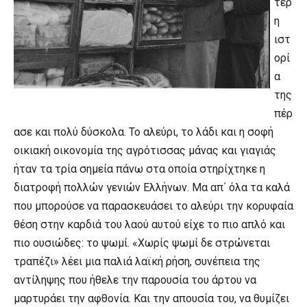
τερ
η
ιστ
ορί
α
της
πέρ
ασε και πολύ δύσκολα. Το αλεύρι, το λάδι και η σοφή
οικιακή οικονομία της αγρότισσας μάνας και γιαγιάς
ήταν τα τρία σημεία πάνω στα οποία στηρίχτηκε η
διατροφή πολλών γενιών Ελλήνων. Μα απ΄ όλα τα καλά
που μπορούσε να παρασκευάσει το αλεύρι την κορυφαία
θέση στην καρδιά του λαού αυτού είχε το πιο απλό και
πιο ουσιώδες: το ψωμί. «Χωρίς ψωμί δε στρώνεται
τραπέζι» λέει μια παλιά λαϊκή ρήση, συνέπεια της
αντίληψης που ήθελε την παρουσία του άρτου να
μαρτυράει την αφθονία. Και την απουσία του, να θυμίζει