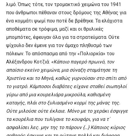
λιμό. Όπως τότε, τον τρομακτικό χειμώνα του 1941
που άνθρωποι πέθαναν στους δρόμους της Αθήνας για
ένα κομμάτι ψωμί που ποτέ δε βρέθηκε. Τα ελάχιστα
αποθέματα σε τρόφιμα, μαζί και οι θρυλικές
μπομπότες, έφευγαν όλα για τα στρατεύματα. Ούτε
ψίχουλο δεν έμενε για τον άμαχο πληθυσμό των
πόλεων. Το απόσπασμα από την «Πολιορκία» του
Αλέξανδρου Κοτζιά:
«Κάποιο παγερό πρωινό, τον
απαίσιο εκείνο χειμώνα, μια σύναξη σταμάτησε τη
Χριστίνα και το Μηνά, καθώς γυρνούσαν στο σπίτι από
το γιατρό. Κάμποσοι διαβάτες είχανε σταθεί σιωπηλοί
γύρω από μια κουρελιάρα μικρούλα, καθισμένη
καταγής, πλάι στο ξυλιασμένο κορμί της μάνας της.
Ούτε μιλούσε ούτε έκλαιε. Μόνο με το χεράκι έσφιγγε
τα κουρέλια που τυλίγανε το κουφάρι, για να τ΄
ασφαλίσει λες. μην της το πάρουν {…} Kάποιος κύριος
σοβαρός έσκυψε και τη ρώταγε πολλά και διάφορα.