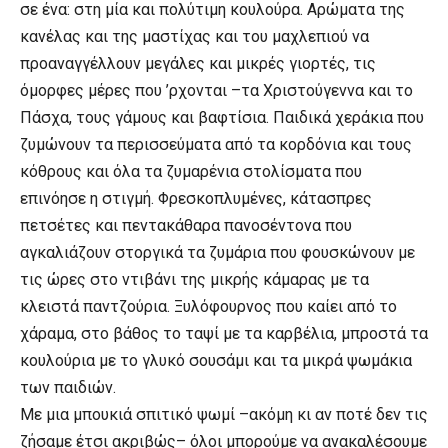
σε ένα: στη μία και πολύτιμη κουλούρα. Αρώματα της
κανέλας και της μαστίχας και του μαχλεπιού να
προαναγγέλλουν μεγάλες και μικρές γιορτές, τις
όμορφες μέρες που ’ρχονται –τα Χριστούγεννα και το
Πάσχα, τους γάμους και βαφτίσια. Παιδικά χεράκια που
ζυμώνουν τα περισσεύματα από τα κορδόνια και τους
κόθρους και όλα τα ζυμαρένια στολίσματα που
επινόησε η στιγμή. Φρεσκοπλυμένες, κάτασπρες
πετσέτες και πεντακάθαρα πανοσέντονα που
αγκαλιάζουν στοργικά τα ζυμάρια που φουσκώνουν με
τις ώρες στο ντιβάνι της μικρής κάμαρας με τα
κλειστά παντζούρια. Ξυλόφουρνος που καίει από το
χάραμα, στο βάθος το ταψί με τα καρβέλια, μπροστά τα
κουλούρια με το γλυκό σουσάμι και τα μικρά ψωμάκια
των παιδιών.
Με μια μπουκιά σπιτικό ψωμί –ακόμη κι αν ποτέ δεν τις
ζήσαμε έτσι ακριβώς– όλοι μπορούμε να ανακαλέσουμε