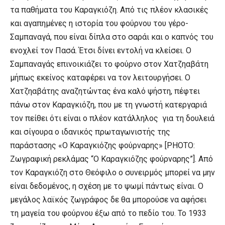
τα παθήματα του Καραγκιόζη. Από τις πλέον κλασικές
και αγαπημένες η ιστορία του φούρνου του γέρο-
Σαμπαναγά, που είναι δίπλα στο σαράι και ο καπνός του
ενοχλεί τον Πασά. Έτσι δίνει εντολή να κλείσει. Ο
Σαμπαναγάς επινοικιάζει το φούρνο στον Χατζηαβάτη
μήπως εκείνος καταφέρει να τον λειτουργήσει. Ο
Χατζηαβάτης αναζητώντας ένα καλό ψήστη, πέφτει
πάνω στον Καραγκιόζη, που με τη γνωστή κατεργαριά
τον πείθει ότι είναι ο πλέον κατάλληλος για τη δουλειά
και σίγουρα ο ιδανικός πρωταγωνιστής της
παράστασης «Ο Καραγκιόζης φούρναρης» [PΗΟΤΟ:
Ζωγραφική ρεκλάμας “Ο Καραγκιόζης φούρναρης”]. Από
τον Καραγκιόζη στο Θεόφιλο ο συνειρμός μπορεί να μην
είναι δεδομένος, η σχέση με το ψωμί πάντως είναι. Ο
μεγάλος λαϊκός ζωγράφος δε θα μπορούσε να αφήσει
τη μαγεία του φούρνου έξω από το πεδίο του. Το 1933