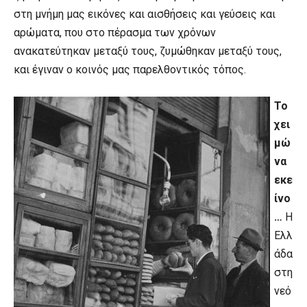
στη μνήμη μας εικόνες και αισθήσεις και γεύσεις και
αρώματα, που στο πέρασμα των χρόνων
ανακατεύτηκαν μεταξύ τους, ζυμώθηκαν μεταξύ τους,
και έγιναν ο κοινός μας παρελθοντικός τόπος.
Το
χει
μώ
να
εκε
ίνο
…
Η
Ελλ
άδα
στη
νεό