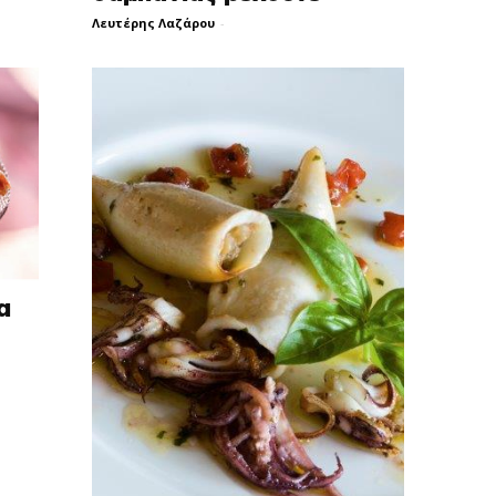
Λευτέρης Λαζάρου
-
α