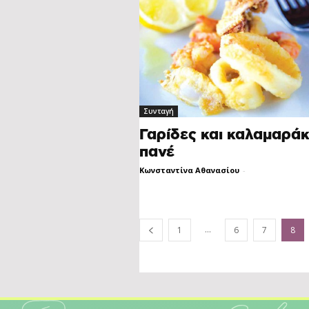
Συνταγή
Γαρίδες και καλαμαράκ
πανέ
Κωνσταντίνα Αθανασίου
-
...
1
6
7
8