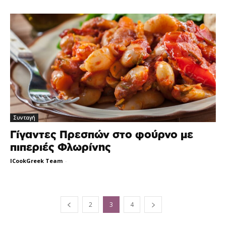
Συνταγή
Γίγαντες Πρεσπών στο φούρνο με
πιπεριές Φλωρίνης
ICookGreek Team
-
2
3
4