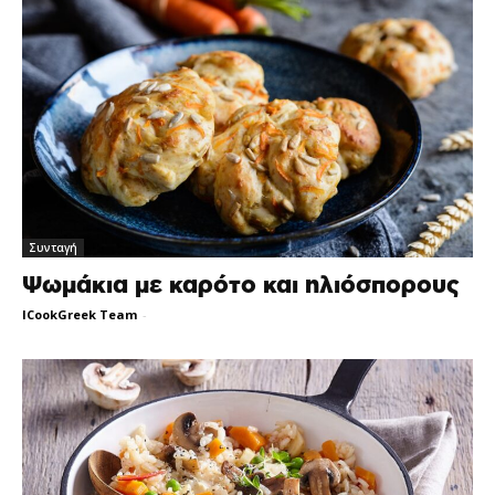
Συνταγή
Ψωμάκια με καρότο και ηλιόσπορους
ICookGreek Team
-