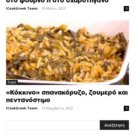
στο φούρνο ή στο σχαροτήγανο
ICookGreek Team
-
19 Μαΐου, 2023
0
Publi
«Κόκκινο» σπανακόρυζο, ζουμερό και
πεντανόστιμο
ICookGreek Team
-
15 Νοεμβρίου, 2022
0