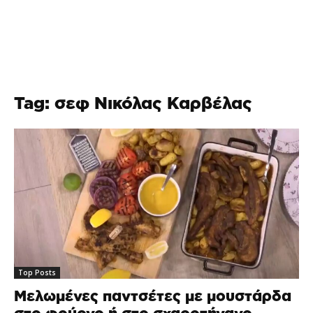
Tag: σεφ Νικόλας Καρβέλας
Top Posts
Μελωμένες παντσέτες με μουστάρδα