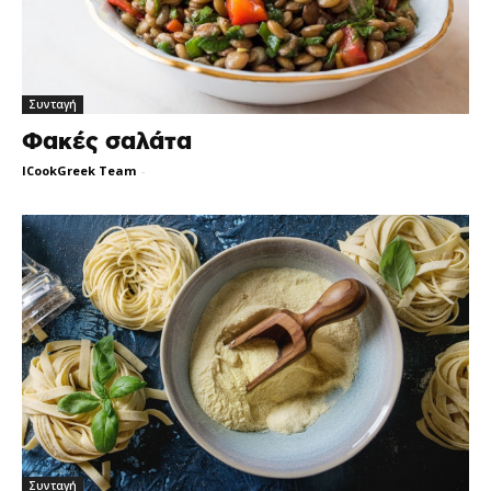
Συνταγή
Φακές σαλάτα
ICookGreek Team
-
Συνταγή