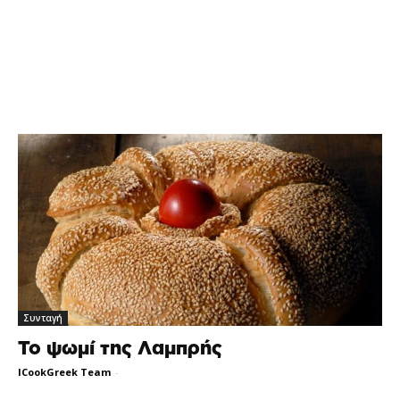
Συνταγή
Το ψωμί της Λαμπρής
ICookGreek Team
-