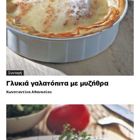
Συνταγή
Γλυκιά γαλατόπιτα με μυζήθρα
Κωνσταντίνα Αθανασίου
-