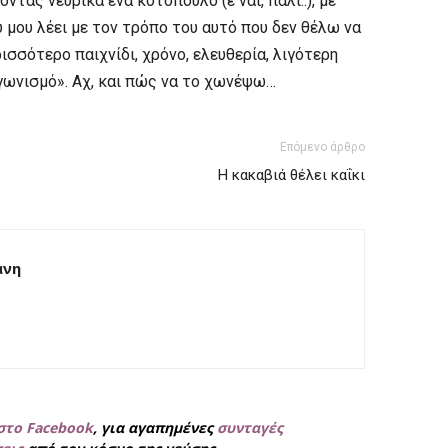
ντας νευρικά ένα κοτόπουλο (ε ναι, πάλι..), με
υ μου λέει με τον τρόπο του αυτό που δεν θέλω να
σσότερο παιχνίδι, χρόνο, ελευθερία, λιγότερη
αγωνισμό». Αχ, και πώς να το χωνέψω…
Επόμενο άρθρο
Η κακαβιά θέλει καΐκι
άνη
στο Facebook
, για
αγαπημένες
συνταγές