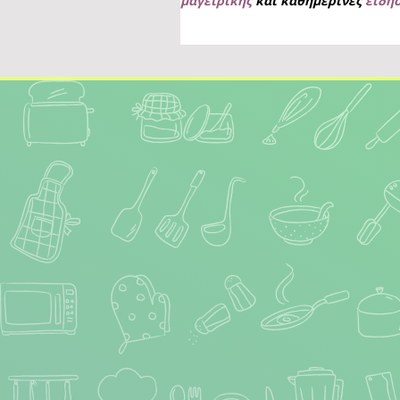
μαγειρικής
και καθημερινές
ειδή