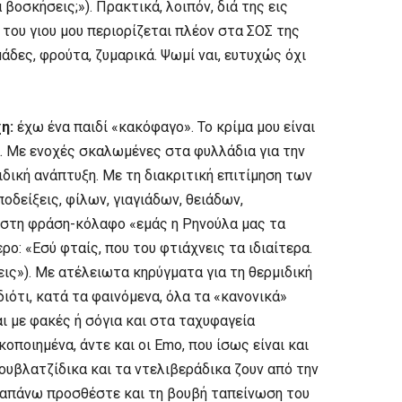
α βοσκήσεις;»). Πρακτικά, λοιπόν, διά της εις
 του γιου μου περιορίζεται πλέον στα ΣΟΣ της
μάδες, φρούτα, ζυμαρικά. Ψωμί ναι, ευτυχώς όχι
η:
έχω ένα παιδί «κακόφαγο». Το κρίμα μου είναι
. Με ενοχές σκαλωμένες στα φυλλάδια για την
δική ανάπτυξη. Με τη διακριτική επιτίμηση των
οδείξεις, φίλων, γιαγιάδων, θειάδων,
στη φράση-κόλαφο «εμάς η Ρηνούλα μας τα
ρο: «Εσύ φταίς, που του φτιάχνεις τα ιδιαίτερα.
δεις»). Με ατέλειωτα κηρύγματα για τη θερμιδική
διότι, κατά τα φαινόμενα, όλα τα «κανονικά»
ι με φακές ή σόγια και στα ταχυφαγεία
οποιημένα, άντε και οι Εmo, που ίσως είναι και
 σουβλατζίδικα και τα ντελιβεράδικα ζουν από την
αραπάνω προσθέστε και τη βουβή ταπείνωση του