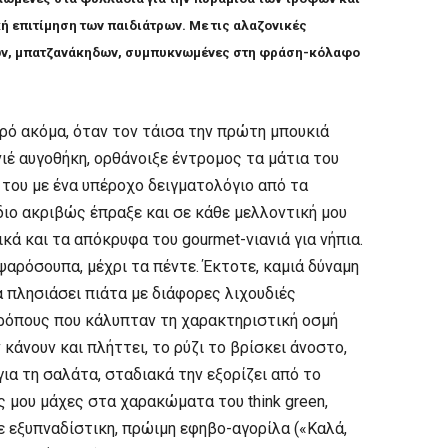
κή επιτίμηση των παιδιάτρων. Με τις αλαζονικές
δων, μπατζανάκηδων, συμπυκνωμένες στη φράση-κόλαφο
ό ακόμα, όταν τον τάισα την πρώτη μπουκιά
νιέ αυγοθήκη, ορθάνοιξε έντρομος τα μάτια του
 του με ένα υπέροχο δειγματολόγιο από τα
ίδιο ακριβώς έπραξε και σε κάθε μελλοντική μου
κά και τα απόκρυφα του gourmet-νιανιά για νήπια.
ψαρόσουπα, μέχρι τα πέντε. Έκτοτε, καμιά δύναμη
α πλησιάσει πιάτα με διάφορες λιχουδιές
τρόπους που κάλυπταν τη χαρακτηριστική οσμή
 κάνουν και πλήττει, το ρύζι το βρίσκει άνοστο,
ια τη σαλάτα, σταδιακά την εξορίζει από το
ς μου μάχες στα χαρακώματα του think green,
ε εξυπναδίστικη, πρώιμη εφηβο-αγορίλα («Καλά,