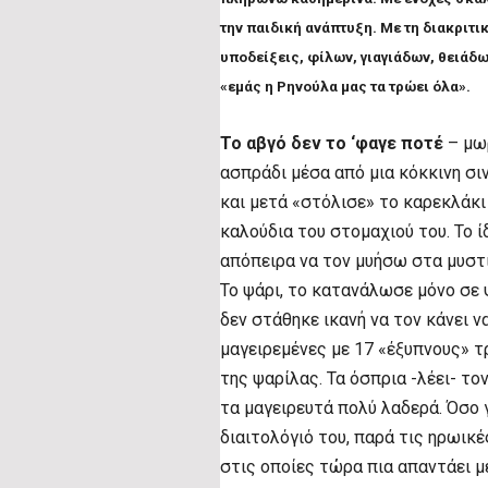
την παιδική ανάπτυξη. Με τη διακριτι
υποδείξεις, φίλων, γιαγιάδων, θειά
«εμάς η Ρηνούλα μας τα τρώει όλα».
Το αβγό δεν το ‘φαγε ποτέ
– μωρ
ασπράδι μέσα από μια κόκκινη σι
και μετά «στόλισε» το καρεκλάκι
καλούδια του στομαχιού του. Το 
απόπειρα να τον μυήσω στα μυστι
Το ψάρι, το κατανάλωσε μόνο σε 
δεν στάθηκε ικανή να τον κάνει ν
μαγειρεμένες με 17 «έξυπνους» 
της ψαρίλας. Τα όσπρια -λέει- τον
τα μαγειρευτά πολύ λαδερά. Όσο γ
διαιτολόγιό του, παρά τις ηρωικέ
στις οποίες τώρα πια απαντάει μ