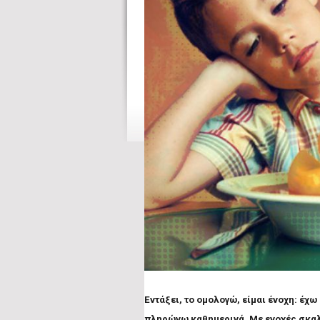
Εντάξει, το ομολογώ, είμαι ένοχη: έχω
πληρώνω καθημερινά. Με ενοχές σκαλ