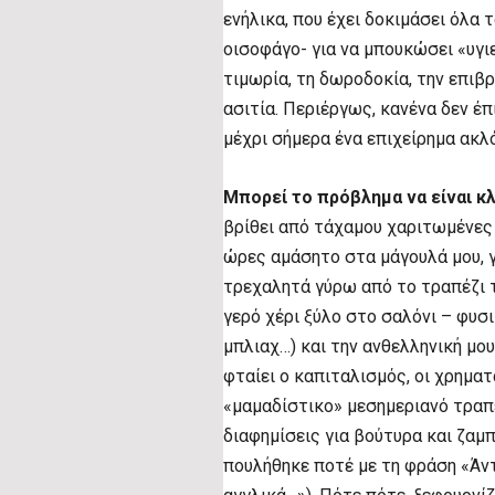
ενήλικα, που έχει δοκιμάσει όλα
οισοφάγο- για να μπουκώσει «υγιε
τιμωρία, τη δωροδοκία, την επιβ
ασιτία. Περιέργως, κανένα δεν έ
μέχρι σήμερα ένα επιχείρημα ακλ
Μπορεί το πρόβλημα να είναι κ
βρίθει από τάχαμου χαριτωμένες 
ώρες αμάσητο στα μάγουλά μου, γ
τρεχαλητά γύρω από το τραπέζι 
γερό χέρι ξύλο στο σαλόνι – φυσι
μπλιαχ…) και την ανθελληνική μο
φταίει ο καπιταλισμός, οι χρημα
«μαμαδίστικο» μεσημεριανό τραπέ
διαφημίσεις για βούτυρα και ζαμπ
πουλήθηκε ποτέ με τη φράση «Άντ