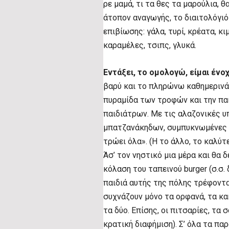
ρε μαμά, τι τα θες τα μαρούλια, θ
άτοπον αναγωγής, το διαιτολόγιό
επιβίωσης: γάλα, τυρί, κρέατα, κι
καραμέλες, τσιπς, γλυκά.
Εντάξει, το ομολογώ,
είμαι ένοχ
βαρύ και το πληρώνω καθημερινά
πυραμίδα των τροφών και την παι
παιδιάτρων. Με τις αλαζονικές υπ
μπατζανάκηδων, συμπυκνωμένες 
τρώει όλα». (Η το άλλο, το καλύτε
Άσ’ τον νηστικό μια μέρα και θα 
κόλαση του ταπεινού burger (σ.σ. 
παιδιά αυτής της πόλης τρέφοντα
συχνάζουν μόνο τα ορφανά, τα κακ
τα δύο. Επίσης, οι πιτσαρίες, τα
κρατική διαφήμιση). Σ’ όλα τα π