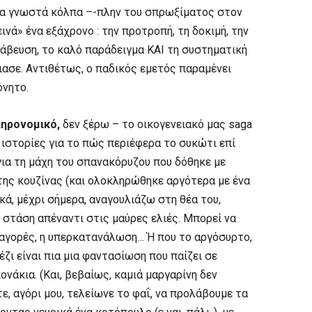
 τα γνωστά κόλπα –-πλην του σπρωξίματος στον
ινά» ένα εξάχρονο : την προτροπή, τη δοκιμή, την
ράβευση, το καλό παράδειγμα ΚΑΙ τη συστηματική
πιασε. Αντιθέτως, ο παδικός εμετός παραμένει
όνητο.
ληρονομικό,
δεν ξέρω – το οικογενειακό μας saga
ιστορίες για το πώς περιέφερα το συκώτι επί
ια τη μάχη του σπανακόρυζου που δόθηκε με
της κουζίνας (και ολοκληρώθηκε αργότερα με ένα
κά, μέχρι σήμερα, αναγουλιάζω στη θέα του,
υ στάση απέναντι στις μαύρες ελιές. Μπορεί να
ταγορές, η υπερκατανάλωση… Ή που το αργόσυρτο,
ζι είναι πια μια φαντασίωση που παίζει σε
ονάκια. (Και, βεβαίως, καμιά μαργαρίνη δεν
ε, αγόρι μου, τελείωνε το φαΐ, να προλάβουμε τα