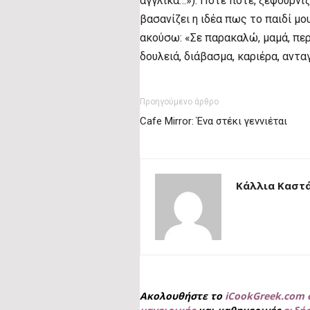
αγγλικά…»). Πότε πότε, ξεφουρνίζο
βασανίζει η ιδέα πως το παιδί μο
ακούσω: «Σε παρακαλώ, μαμά, περι
δουλειά, διάβασμα, καριέρα, αντ
Προηγούμενο άρθρο
Cafe Mirror: Ένα στέκι γεννιέται
Κάλλια Καστ
Ακολουθήστε το
iCookGreek.com 