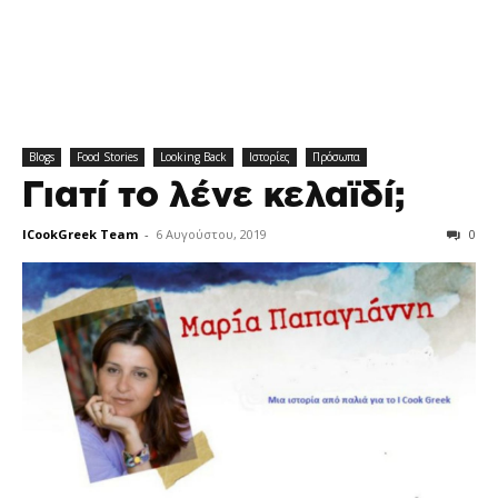
Blogs
Food Stories
Looking Back
Ιστορίες
Πρόσωπα
Γιατί το λένε κελαϊδί;
ICookGreek Team
-
6 Αυγούστου, 2019
0