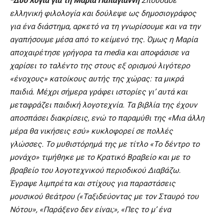
*Δυο λόγια για τη Μαρία
Παπαγιάννη
Σπούδασε
ελληνική φιλολογία και δούλεψε ως δημοσιογράφος
για ένα διάστημα, αρκετό να τη γνωρίσουμε και να την
αγαπήσουμε μέσα από το κείμενό της. Όμως η Μαρία
αποχαιρέτησε γρήγορα τα media και αποφάσισε να
χαρίσει το ταλέντο της στους εξ ορισμού λιγότερο
«ένοχους» κατοίκους αυτής της χώρας: τα μικρά
παιδιά. Μέχρι σήμερα γράφει ιστορίες γι’ αυτά και
μεταφράζει παιδική λογοτεχνία. Τα βιβλία της έχουν
αποσπάσει διακρίσεις, ενώ το παραµύθι της «Μια άλλη
µέρα θα νικήσεις εσύ» κυκλοφορεί σε πολλές
γλώσσες. Το µυθιστόρηµά της µε τίτλο «Το δέντρο το
µονάχο» τιµήθηκε µε το Κρατικό Βραβείο και µε το
βραβείο του λογοτεχνικού περιοδικού Διαβάζω.
Έγραψε λιµπρέτα και στίχους για παραστάσεις
µουσικού θεάτρου («Ταξιδεύοντας µε τον Σταυρό του
Νότου», «Παράξενο δεν είναι;», «Πες το µ’ ένα