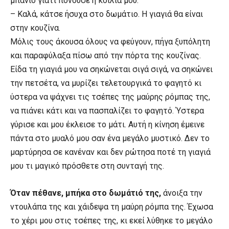
μπάνιο γιατί πονούσε η κοιλιά μου.
– Καλά, κάτσε ήσυχα στο δωμάτιο. Η γιαγιά θα είναι
στην κουζίνα.
Μόλις τους άκουσα όλους να φεύγουν, πήγα ξυπόλητη
και παραφύλαξα πίσω από την πόρτα της κουζίνας.
Είδα τη γιαγιά μου να σηκώνεται σιγά σιγά, να σηκώνει
την πετσέτα, να μυρίζει τελετουργικά το φαγητό κι
ύστερα να ψάχνει τις τσέπες της μαύρης ρόμπας της,
να πιάνει κάτι και να πασπαλίζει το φαγητό. Ύστερα
γύρισε και μου έκλεισε το μάτι. Αυτή η κίνηση έμεινε
πάντα στο μυαλό μου σαν ένα μεγάλο μυστικό. Δεν το
μαρτύρησα σε κανέναν και δεν ρώτησα ποτέ τη γιαγιά
μου τι μαγικό πρόσθετε στη συνταγή της.
Όταν πέθανε, μπήκα στο δωμάτιό της,
άνοιξα την
ντουλάπα της και χάιδεψα τη μαύρη ρόμπα της. Έχωσα
το χέρι μου στις τσέπες της, κι εκεί λύθηκε το μεγάλο