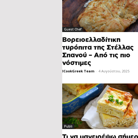
Guest Chef
Βορειοελλαδίτικη
τυρόπιτα της Στέλλας
Σπανού – Από τις πιο
νόστιμες
ICookGreek Team
-
4 Αυγούστου, 2025
Publi
Τι να μαγειρέψω σήμερ