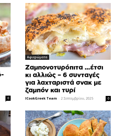
Αφιερώματα
Ζαμπονοτυρόπιτα …έτσι
ό-
κι αλλιώς – 6 συνταγές
για λαχταριστά σνακ με
ζαμπόν και τυρί
0
ICookGreek Team
-
2 Σεπτεμβρίου, 2025
0