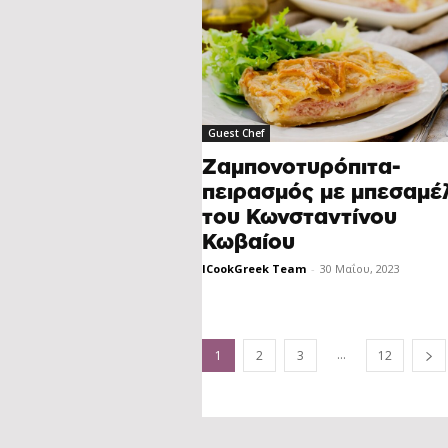
Guest Chef
Ζαμπονοτυρόπιτα-
πειρασμός με μπεσαμέ
του Κωνσταντίνου
Κωβαίου
ICookGreek Team
-
30 Μαΐου, 2023
...
1
2
3
12