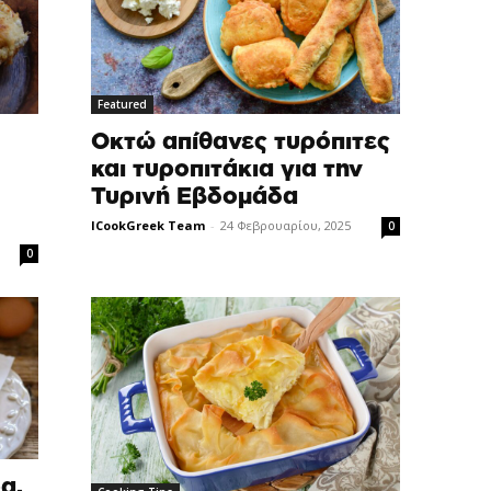
Featured
Οκτώ απίθανες τυρόπιτες
και τυροπιτάκια για την
Τυρινή Eβδομάδα
ICookGreek Team
-
24 Φεβρουαρίου, 2025
0
0
α,