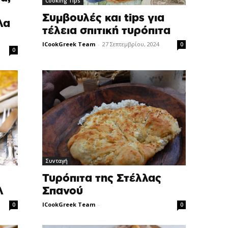
Cooking Tips
Συμβουλές και tips για
λα
τέλεια σπιτική τυρόπιτα
ICookGreek Team
-
27 Σεπτεμβρίου, 2024
0
0
Συνταγή
Τυρόπιτα της Στέλλας
λ
Σπανού
ICookGreek Team
-
0
0