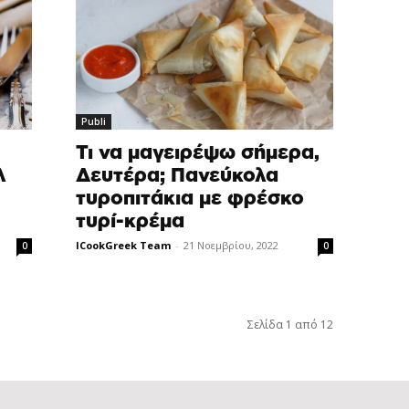
Publi
Τι να μαγειρέψω σήμερα,
λ
Δευτέρα; Πανεύκολα
τυροπιτάκια με φρέσκο
τυρί-κρέμα
ICookGreek Team
-
21 Νοεμβρίου, 2022
0
0
Σελίδα 1 από 12