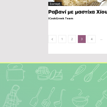
Συνταγή
Ραβανί με μαστίχα Χίο
ICookGreek Team
-
...
1
2
3
4