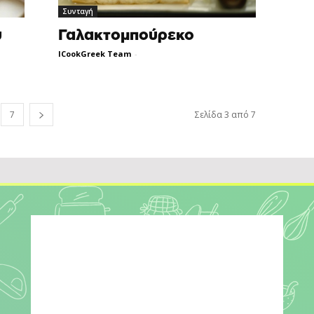
Συνταγή
υ
Γαλακτομπούρεκο
ICookGreek Team
-
7
Σελίδα 3 από 7