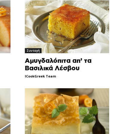
Συνταγή
Αμυγδαλόπιτα απ’ τα
Βασιλικά Λέσβου
ICookGreek Team
-