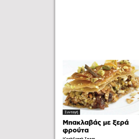
Συνταγή
Μπακλαβάς με ξερά
φρούτα
ICookGreek Team
-