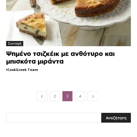
Συνταγή
Ψημένο τσιζκέικ με ανθότυρο και
μπισκότα μιράντα
ICookGreek Team
-
2
3
4