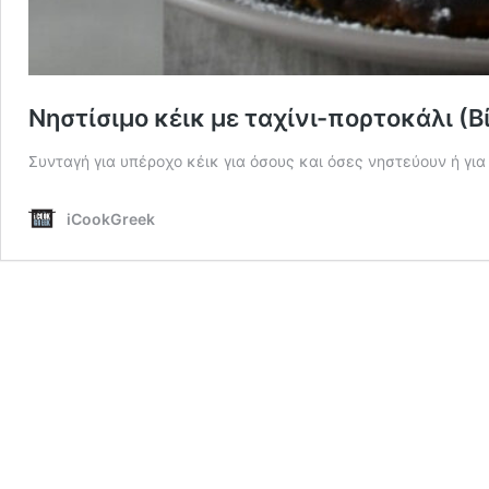
Νηστίσιμο κέικ με ταχίνι-πορτοκάλι (Β
Συνταγή για υπέροχο κέικ για όσους και όσες νηστεύουν ή γι
iCookGreek