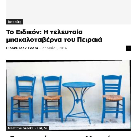
Ιστορίες
Το Ειδικόν: Η τελευταία
μπακαλοταβέρνα του Πειραιά
ICookGreek Team
-
27 Μαΐου, 2014
0
Meet the Greeks - Ταξίδι