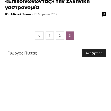
«Επικοινωνώντας» την ελληνική
γαστρονομία
ICookGreek Team
-
28 Μαρτίου, 2012
0
1
2
3