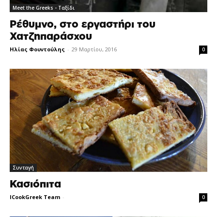
Meet the Greeks - Ταξίδι
Ρέθυμνο, στο εργαστήρι του
Χατζηπαράσχου
Ηλίας Φουντούλης
-
29 Μαρτίου, 2016
0
Συνταγή
Κασιόπιτα
ICookGreek Team
-
0