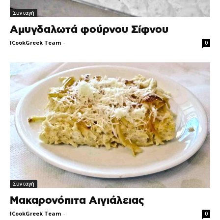
Συνταγή
Αμυγδαλωτά φούρνου Σίφνου
ICookGreek Team
-
0
Συνταγή
Μακαρονόπιτα Αιγιάλειας
ICookGreek Team
-
0