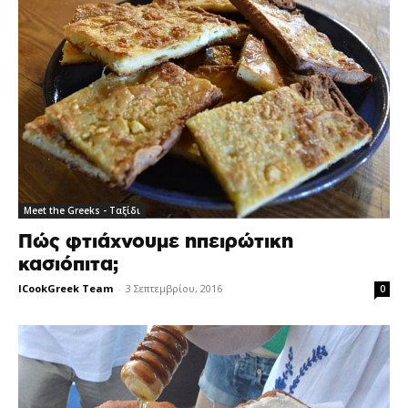
Meet the Greeks - Ταξίδι
Πώς φτιάχνουμε ηπειρώτικη
κασιόπιτα;
ICookGreek Team
-
3 Σεπτεμβρίου, 2016
0