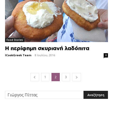
Food Stories
Η περίφημη σκυριανή λαδόπιτα
ICookGreek Team
-
8 Ιουλίου, 2016
0
1
2
3