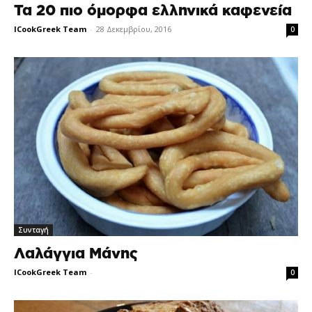
Τα 20 πιο όμορφα ελληνικά καφενεία
ICookGreek Team
-
28 Δεκεμβρίου, 2016
0
Συνταγή
Λαλάγγια Μάνης
ICookGreek Team
-
0