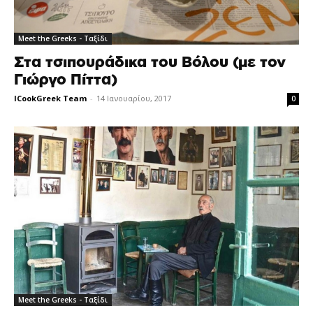
Meet the Greeks - Ταξίδι
Στα τσιπουράδικα του Βόλου (με τον
Γιώργο Πίττα)
ICookGreek Team
-
14 Ιανουαρίου, 2017
0
Meet the Greeks - Ταξίδι