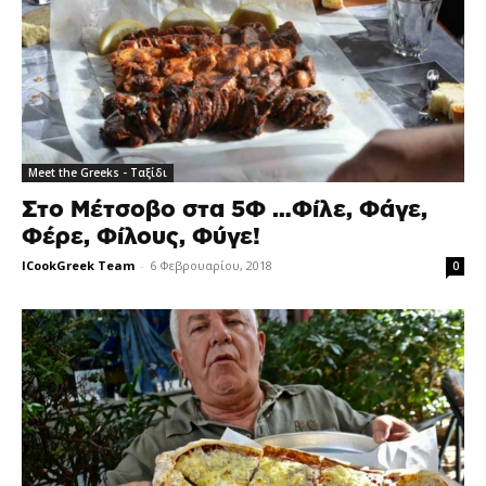
Meet the Greeks - Ταξίδι
Στο Μέτσοβο στα 5Φ …Φίλε, Φάγε,
Φέρε, Φίλους, Φύγε!
ICookGreek Team
-
6 Φεβρουαρίου, 2018
0