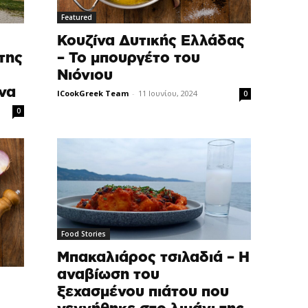
Featured
Κουζίνα Δυτικής Ελλάδας
της
– Το μπουργέτο του
Νιόνιου
ώνα
ICookGreek Team
-
11 Ιουνίου, 2024
0
0
Food Stories
Μπακαλιάρος τσιλαδιά – H
αναβίωση του
ξεχασμένου πιάτου που