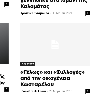
γεννήθηκε στο λιμάνι της
0
Καλαμάτας
Χριστίνα Τσαμουρά
-
13 Μαΐου, 2024
0
Αλκοτέστ
ς
«Γέλως» και «Συλλογές»
ής
από την οικογένεια
ων
Κωσταρέλου
0
ICookGreek Team
-
29 Μαρτίου, 2015
0