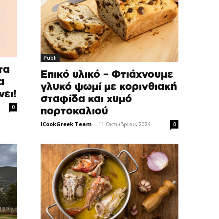
Publi
τα
Επικό υλικό – Φτιάχνουμε
α
γλυκό ψωμί με κορινθιακή
νει!
σταφίδα και χυμό
0
πορτοκαλιού
ICookGreek Team
-
11 Οκτωβρίου, 2024
0