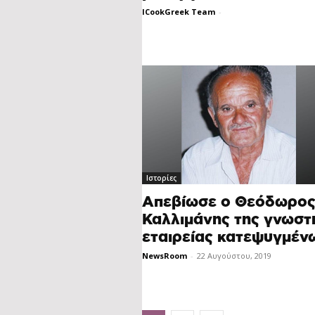
ICookGreek Team
-
Ιστορίες
Απεβίωσε ο Θεόδωρο
Καλλιμάνης της γνωστ
εταιρείας κατεψυγμέν
NewsRoom
-
22 Αυγούστου, 2019