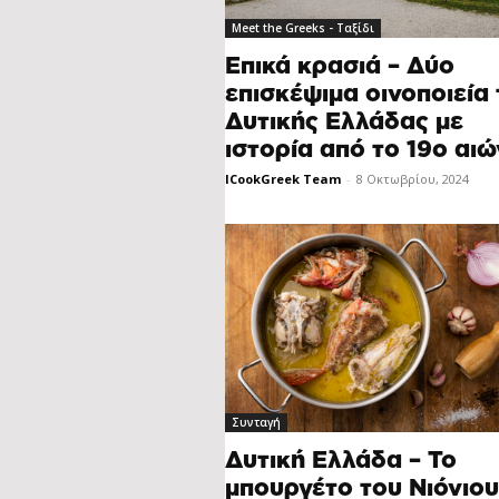
Meet the Greeks - Ταξίδι
Επικά κρασιά – Δύο
επισκέψιμα οινοποιεία 
Δυτικής Ελλάδας με
ιστορία από το 19o αι
ICookGreek Team
-
8 Οκτωβρίου, 2024
Συνταγή
Δυτική Ελλάδα – Το
μπουργέτο του Νιόνιου